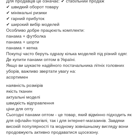
Для продавців це означає: ✔ стабільний продаж
✔ швидкий оборот товару
✔ мінімальні ризики
✔ гарний прибуток
✔ широкий вибір моделей
Особливо добре працюють комплекти:
панама + футболка
панама + шорти
панама + кепка
Покупці часто беруть одразу кілька моделей під різний одяг.
Де купити панами оптом в Україні.
Якщо ви шукаєте надійного постачальника літніх головних
уборів, важливо звертати увагу на:
асортимен
наявність розмірів
якість тканин
актуальні моделі
швидкість відправлення
ціни для опту
Сьогодні панами оптом - це товар, який відмінно підходить як
для офлайн-торгівлі, так і для інтернет-магазинів. Завдяки
високій популярності та модному зовнішньому вигляду вони
продовжують активно продаватися щосезону.