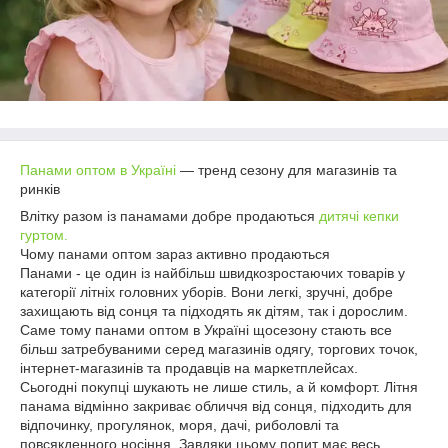
Панами оптом в Україні
— тренд сезону для магазинів та
ринків
Влітку разом із панамами добре продаються
дитячі кепки
гуртом.
Чому панами оптом зараз активно продаються
Панами - це один із найбільш швидкозростаючих товарів у
категорії літніх головних уборів. Вони легкі, зручні, добре
захищають від сонця та підходять як дітям, так і дорослим.
Саме тому панами оптом в Україні щосезону стають все
більш затребуваними серед магазинів одягу, торгових точок,
інтернет-магазинів та продавців на маркетплейсах.
Сьогодні покупці шукають не лише стиль, а й комфорт. Літня
панама відмінно закриває обличчя від сонця, підходить для
відпочинку, прогулянок, моря, дачі, риболовлі та
повсякденного носіння. Завдяки цьому попит має весь