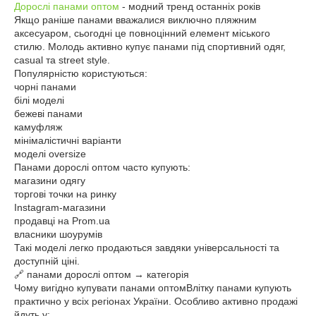
Дорослі панами оптом
- модний тренд останніх років
Якщо раніше панами вважалися виключно пляжним
аксесуаром, сьогодні це повноцінний елемент міського
стилю. Молодь активно купує панами під спортивний одяг,
casual та street style.
Популярністю користуються:
чорні панами
білі моделі
бежеві панами
камуфляж
мінімалістичні варіанти
моделі oversize
Панами дорослі оптом часто купують:
магазини одягу
торгові точки на ринку
Instagram-магазини
продавці на Prom.ua
власники шоурумів
Такі моделі легко продаються завдяки універсальності та
доступній ціні.
🔗 панами дорослі оптом → категорія
Чому вигідно купувати панами оптомВлітку панами купують
практично у всіх регіонах України. Особливо активно продажі
йдуть у: