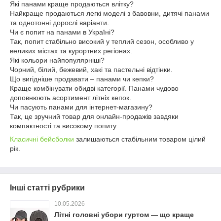
Які панами краще продаються влітку?
Найкраще продаються легкі моделі з бавовни, дитячі панами
та однотонні дорослі варіанти.
Чи є попит на панами в Україні?
Так, попит стабільно високий у теплий сезон, особливо у
великих містах та курортних регіонах.
Які кольори найпопулярніші?
Чорний, білий, бежевий, хакі та пастельні відтінки.
Що вигідніше продавати – панами чи кепки?
Краще комбінувати обидві категорії. Панами чудово
доповнюють асортимент літніх кепок.
Чи пасують панами для інтернет-магазину?
Так, це зручний товар для онлайн-продажів завдяки
компактності та високому попиту.
Класичні бейсболки
залишаються стабільним товаром цілий
рік.
Інші статті рубрики
10.05.2026
Літні головні убори гуртом — що краще