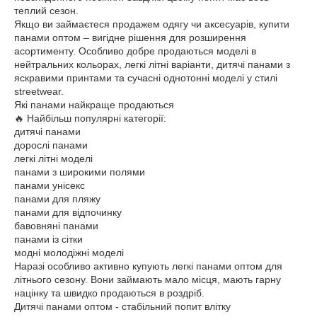
теплий сезон.
Якщо ви займаєтеся продажем одягу чи аксесуарів, купити
панами оптом – вигідне рішення для розширення
асортименту. Особливо добре продаються моделі в
нейтральних кольорах, легкі літні варіанти, дитячі панами з
яскравими принтами та сучасні однотонні моделі у стилі
streetwear.
Які панами найкраще продаються
🔥 Найбільш популярні категорії:
дитячі панами
дорослі панами
легкі літні моделі
панами з широкими полями
панами унісекс
панами для пляжу
панами для відпочинку
бавовняні панами
панами із сітки
модні молодіжні моделі
Наразі особливо активно купують легкі панами оптом для
літнього сезону. Вони займають мало місця, мають гарну
націнку та швидко продаються в роздріб.
Дитячі панами оптом - стабільний попит влітку