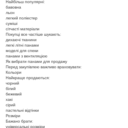
Найбільш популярні:
бавовна
льон
легкий поліестер
суміші
сітчасті матеріали
Покупці все частіше шукають:
дихаючі тканини
легкі літні панами
моделі для спеки
панами з вентиляцією
Як вибрати панами для продажу
Перед закупівлею важливо враховувати:
Кольори
Найкраще продаються:
чорний
білий
бежевий
хакі
сірий
пастельні відтінки
Розміри
Бажано брати:
універсальні розміри