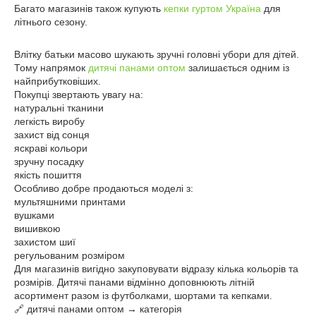
Багато магазинів також купують
кепки гуртом Україна
для
літнього сезону.
Влітку батьки масово шукають зручні головні убори для дітей.
Тому напрямок
дитячі панами оптом
залишається одним із
найприбутковіших.
Покупці звертають увагу на:
натуральні тканини
легкість виробу
захист від сонця
яскраві кольори
зручну посадку
якість пошиття
Особливо добре продаються моделі з:
мультяшними принтами
вушками
вишивкою
захистом шиї
регульованим розміром
Для магазинів вигідно закуповувати відразу кілька кольорів та
розмірів. Дитячі панами відмінно доповнюють літній
асортимент разом із футболками, шортами та кепками.
🔗 дитячі панами оптом → категорія