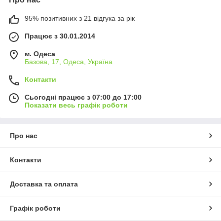
100+ дизайнів
у 15 кольорах та розмірах
95% позитивних з 21 відгука за рік
Швидка доставка
Новою поштою або Ін-Тайм
Гнучкі знижки
до 15 % для постійних клієнтів
Працює з 30.01.2014
Середній рейтинг 4,9/5
за відгуками понад 500
м. Одеса
магазинів
Базова, 17, Одеса, Україна
Ковбойська шляпа додає образу впевненості і нагадує про
пригоди на ранчо. Замовляйте у нас сьогодні та поповнюйте
Контакти
асортимент трендовими позиціями!
Сьогодні працює з 07:00 до 17:00
Ковбойські капелюхи оптом надають характеру літній та
Показати весь графік роботи
осінній вітрині. Розширте пропозицію стильними
бейсболками
(опт)
, додайте універсальні
панами (опт)
і завершіть дитячу
лінійку теплими
трикотажними шапками (опт)
. Усе в наявності
Про нас
на складі.
Контакти
Доставка та оплата
Графік роботи