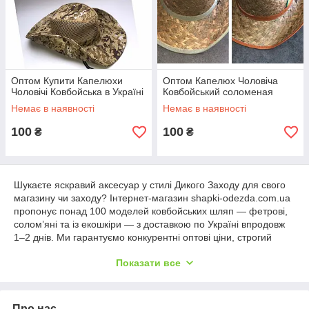
Оптом Купити Капелюхи
Оптом Капелюх Чоловіча
Чоловічі Ковбойська в Україні
Ковбойський соломеная
Немає в наявності
Немає в наявності
100
100
₴
₴
Шукаєте яскравий аксесуар у стилі Дикого Заходу для свого
магазину чи заходу? Інтернет-магазин shapki-odezda.com.ua
пропонує понад 100 моделей ковбойських шляп — фетрові,
солом’яні та із екошкіри — з доставкою по Україні впродовж
1–2 днів. Ми гарантуємо конкурентні оптові ціни, строгий
контроль якості кожної партії та мінімальне замовлення від 5
Показати все
штук.
Ваші переваги:
Різноманіття матеріалів
: фетр, солома, екошкіра
Про нас