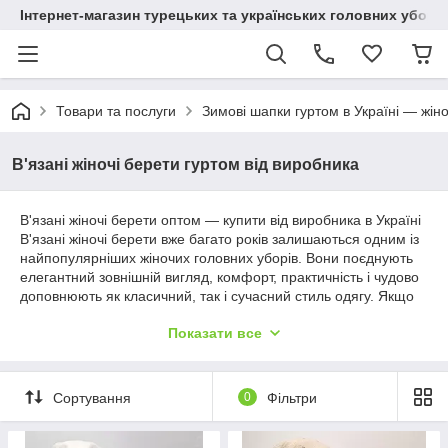
Інтернет-магазин турецьких та українських головних уборі
Товари та послуги
Зимові шапки гуртом в Україні — жіно
В'язані жіночі берети гуртом від виробника
В'язані жіночі берети оптом — купити від виробника в Україні
В'язані жіночі берети вже багато років залишаються одним із
найпопулярніших жіночих головних уборів. Вони поєднують
елегантний зовнішній вигляд, комфорт, практичність і чудово
доповнюють як класичний, так і сучасний стиль одягу. Якщо
ви шукаєте, де купити в'язані жіночі берети оптом, інтернет-
Показати все
магазин Shapki-Odezda пропонує широкий вибір моделей за
вигідними оптовими цінами безпосередньо від виробників.
Ми працюємо зі складами в Одесі (ринок 7 км) та
пропонуємо тільки актуальні колекції жіночих беретів для
Сортування
0
Фільтри
магазинів, інтернет-магазинів, торгових точок і підприємців по
всій Україні. Мінімальне оптове замовлення становить лише