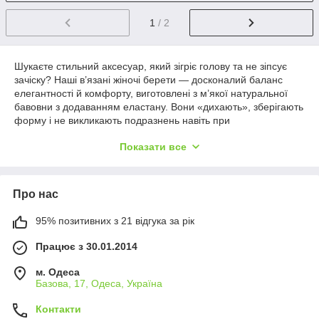
1
/ 2
Шукаєте стильний аксесуар, який зігріє голову та не зіпсує
зачіску? Наші в’язані жіночі берети — досконалий баланс
елегантності й комфорту, виготовлені з м’якої натуральної
бавовни з додаванням еластану. Вони «дихають», зберігають
форму і не викликають подразнень навіть при
багаторазовому носінні.
Показати все
Ваші переваги:
200+ моделей
у 12 класичних і трендових кольорах
Гіпоалергенні матеріали
— безпечні для чутливої
Про нас
шкіри
95% позитивних з 21 відгука за рік
Флісова підкладка
у зимових варіантах зберігає
тепло до –15 °C
Працює з 30.01.2014
Мінімальне оптове замовлення від 5 шт
та знижка
до 15 % для постійних клієнтів
м. Одеса
Базова, 17, Одеса, Україна
Швидка доставка
Новою поштою чи Ін-Тайм
протягом 24 год
Контакти