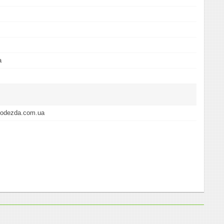
а
i-odezda.com.ua