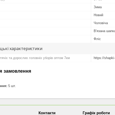
Зима
Новий
Чоловіча
В'язана шапк
Фліс
цькі характеристики
тячіх та дорослих головніх уборів оптом 7км
https://shapk
я замовлення
ння:
5 шт.
Графік роботи