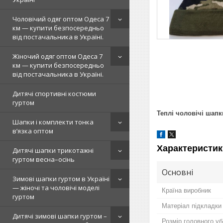
Чоловічий одяг оптом Одеса 7
км — купити безпосередньо
від постачальника в Україні.
Жіночий одяг оптом Одеса 7
км — купити безпосередньо
від постачальника в Україні.
Дитячі спортивні костюми
гуртом
Теплі чоловічі шап
Шапки і комплекти тонка
в’язка оптом
Характеристик
Дитячі шапки трикотажні
гуртом весна–осінь
Основні
Зимові шапки гуртом в Україні
— жіночі та чоловічі моделі
Країна виробник
гуртом
Матеріал підкладки
Дитячі зимові шапки гуртом –
Розмір головного у