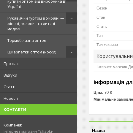
купити оптом від виробника в
Україні
Сезон
Стан
Рукавички гуртом в Україні —
жіночі, чоловічі та дитячі
Стать
моделі
Тип
Термобілизна оптом
Тип тканини
Шкарпетки оптом (носки)
Користувальни
Про нас
Інтернет магазин Ди
Відгуки
Інформація дл
Статті
Ціна:
70 ₴
Новості
Мінімальне замовле
КОНТАКТИ
Інтернет магазин "shapki-