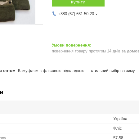
Купити
+380 (67) 661-50-20
повернення товару протягом 14 днів
за домо
ки оптом
. Камуфляж з флісовою підкладкою — стильний вибір на зиму.
и
Україна
Фліс
бору
57-58