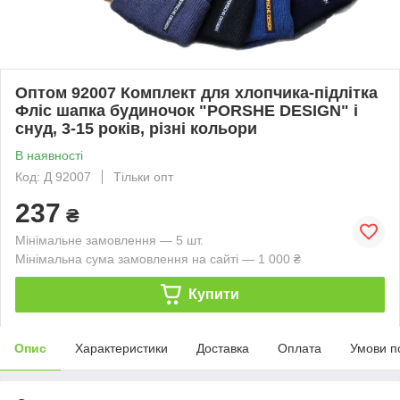
Оптом 92007 Комплект для хлопчика-підлітка
Фліс шапка будиночок "PORSHE DESIGN" і
снуд, 3-15 років, різні кольори
В наявності
Код: Д 92007
Тільки опт
237
₴
Мінімальне замовлення — 5 шт.
Мінімальна сума замовлення на сайті — 1 000 ₴
Купити
Опис
Характеристики
Доставка
Оплата
Умови п