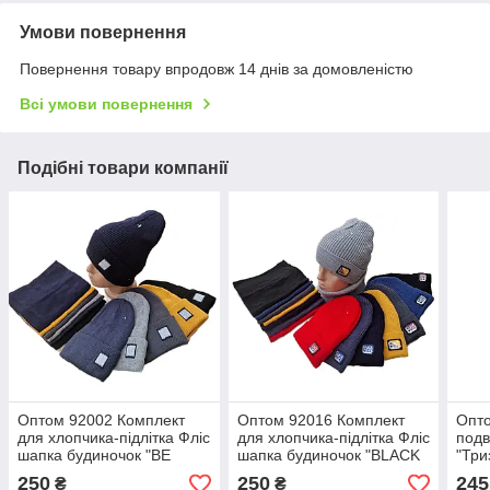
Умови повернення
Повернення товару впродовж 14 днів за домовленістю
Всі умови повернення
Подібні товари компанії
Оптом 92002 Комплект
Оптом 92016 Комплект
Опто
для хлопчика-підлітка Фліс
для хлопчика-підлітка Фліс
подв
шапка будиночок "BE
шапка будиночок "BLACK
"Три
STRONG" і снуд, 3-15
WHITE" і снуд, 3-15 років,
рокі
250
250
245
₴
₴