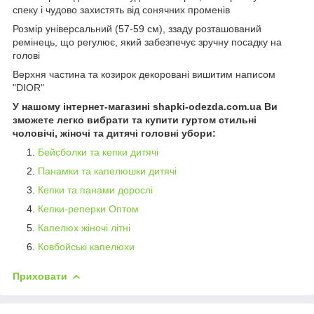
спеку і чудово захистять від сонячних променів
Розмір універсальний (57-59 см), ззаду розташований
ремінець, що регулює, який забезпечує зручну посадку на
голові
Верхня частина та козирок декоровані вишитим написом
"DIOR"
У нашому інтернет-магазині shapki-odezda.com.ua Ви
зможете легко вибрати та купити гуртом стильні
чоловічі, жіночі та дитячі головні убори:
Бейсболки та кепки дитячі
Панамки та капелюшки дитячі
Кепки та панами дорослі
Кепки-реперки Оптом
Капелюх жіночі літні
Ковбойські капелюхи
Приховати