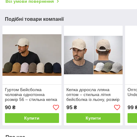
Всі умови повернення
Подібні товари компанії
Гуртом Бейсболка
Кепка доросла лляна
Опто
чоловіча однотонна
оптом – стильна літня
Unde
розмір 56 – стильна кепка
бейсболка із льону, розмір
на кожен день
56-58
90
95
99
₴
₴
Купити
Купити