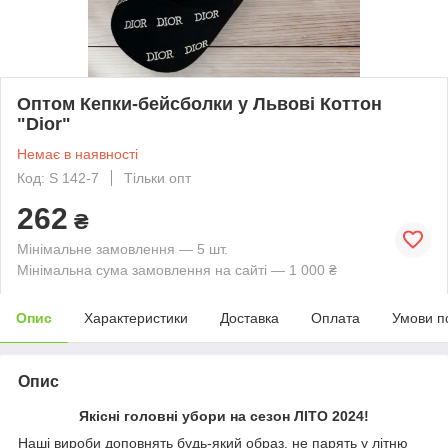
Оптом Кепки-бейсболки у Львові Коттон
"Dior"
Немає в наявності
Код: S 142-7
Тільки опт
262
₴
Мінімальне замовлення — 5 шт.
Мінімальна сума замовлення на сайті — 1 000 ₴
Опис
Характеристики
Доставка
Оплата
Умови п
Опис
Якісні головні убори на сезон ЛІТО 2024!
Наші вироби доповнять будь-який образ, не парять у літню