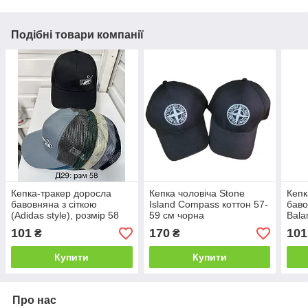
Подібні товари компанії
Кепка-тракер доросла
Кепка чоловіча Stone
Кепк
бавовняна з сіткою
Island Compass коттон 57-
баво
(Adidas style), розмір 58
59 см чорна
Bala
101
170
101
₴
₴
Купити
Купити
Про нас