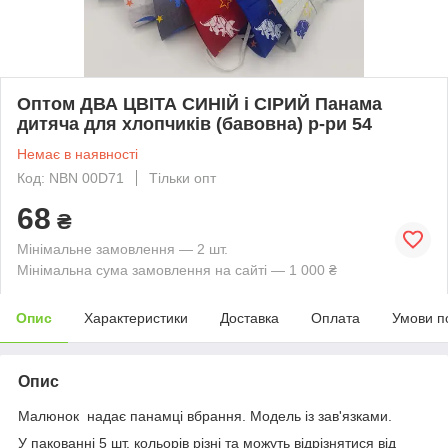
Оптом ДВА ЦВІТА СИНІЙ і СІРИЙ Панама
дитяча для хлопчиків (бавовна) р-ри 54
Немає в наявності
Код: NBN 00D71
Тільки опт
68
₴
Мінімальне замовлення — 2 шт.
Мінімальна сума замовлення на сайті — 1 000 ₴
Опис
Характеристики
Доставка
Оплата
Умови п
Опис
Малюнок надає панамці вбрання. Модель із зав'язками.
У пакованні 5 шт. кольорів різні та можуть відрізнятися від