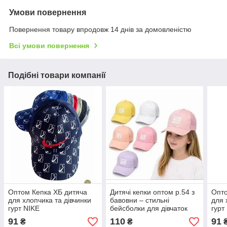
Умови повернення
Повернення товару впродовж 14 днів за домовленістю
Всі умови повернення
Подібні товари компанії
Оптом Кепка ХБ дитяча
Дитячі кепки оптом р.54 з
Опто
для хлопчика та дівчинки
бавовни – стильні
для 
гурт NIKE
бейсболки для дівчаток
гурт
91
110
91
₴
₴