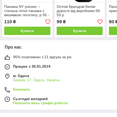
Панама NY унісекс –
Оптом Брендові Кепки
Пана
стильна літня панама з
дорослі від виробника 56-
прин
вишивкою логотипу, р 56 -
59 р
58 гуртом
110
99
80
₴
₴
Купити
Купити
Про нас
95% позитивних з 21 відгука за рік
Працює з 30.01.2014
м. Одеса
Базова, 17, Одеса, Україна
Контакти
Сьогодні вихідний
Показати весь графік роботи