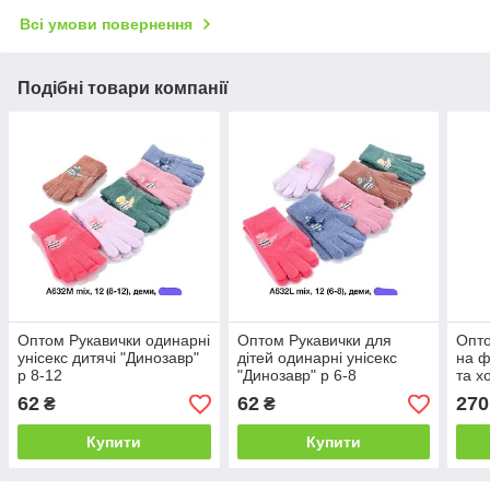
Всі умови повернення
Подібні товари компанії
Оптом Рукавички одинарні
Оптом Рукавички для
Опто
унісекс дитячі "Динозавр"
дітей одинарні унісекс
на ф
р 8-12
"Динозавр" р 6-8
та х
62
62
270
₴
₴
Купити
Купити