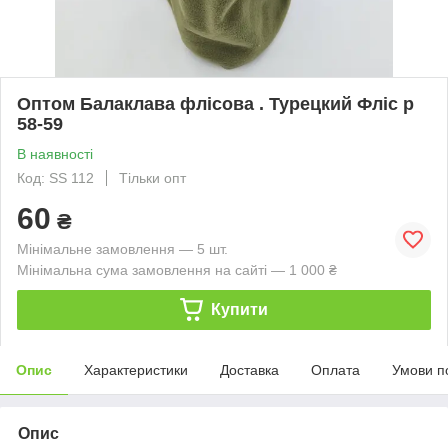
Оптом Балаклава флісова . Турецкий Фліс р
58-59
В наявності
Код: SS 112
Тільки опт
60
₴
Мінімальне замовлення — 5 шт.
Мінімальна сума замовлення на сайті — 1 000 ₴
Купити
Опис
Характеристики
Доставка
Оплата
Умови п
Опис