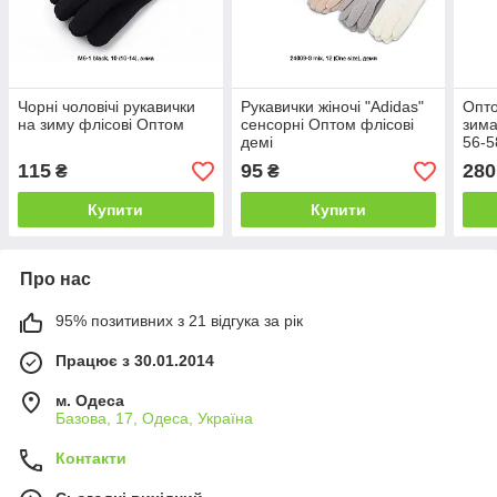
Чорні чоловічі рукавички
Рукавички жіночі "Adidas"
Опто
на зиму флісові Оптом
сенсорні Оптом флісові
зима
демі
56-5
115
95
280
₴
₴
Купити
Купити
Про нас
95% позитивних з 21 відгука за рік
Працює з 30.01.2014
м. Одеса
Базова, 17, Одеса, Україна
Контакти