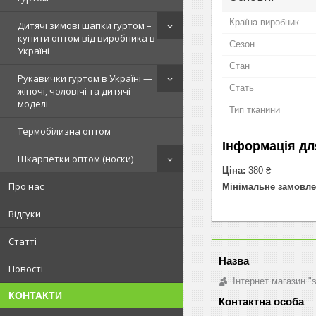
Країна виробник
Дитячі зимові шапки гуртом –
купити оптом від виробника в
Сезон
Україні
Стан
Рукавички гуртом в Україні —
Стать
жіночі, чоловічі та дитячі
моделі
Тип тканини
Термобілизна оптом
Інформація дл
Шкарпетки оптом (носки)
Ціна:
380 ₴
Про нас
Мінімальне замовле
Відгуки
Статті
Новості
Інтернет магазин "
КОНТАКТИ