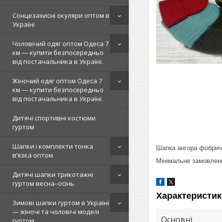
Сонцезахисні окуляри оптом в
Україні
Чоловічий одяг оптом Одеса 7
км — купити безпосередньо
від постачальника в Україні.
Жіночий одяг оптом Одеса 7
км — купити безпосередньо
від постачальника в Україні.
Дитячі спортивні костюми
гуртом
Шапки і комплекти тонка
Шапка ангора фобрич
в’язка оптом
Мінімальне замовленн
Дитячі шапки трикотажні
гуртом весна–осінь
Характеристик
Зимові шапки гуртом в Україні
— жіночі та чоловічі моделі
Основні
гуртом