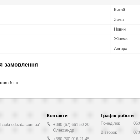
Китай
Зима
Новий
Жіноча
Ангора
я замовлення
ння:
5 шт.
Графік роботи
Понеділок
06:
shapki-odezda.com.ua"
+380 (67) 661-50-20
Олександр
Вівторок
07:
+380 (50) 016-21-45