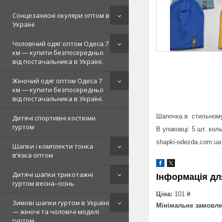
Сонцезахисні окуляри оптом в
Україні
Чоловічий одяг оптом Одеса 7
км — купити безпосередньо
від постачальника в Україні.
Жіночий одяг оптом Одеса 7
км — купити безпосередньо
від постачальника в Україні.
Шапочка в стильному 
Дитячі спортивні костюми
гуртом
В упаковці: 5 шт. кол
shapki-odezda.com.u
Шапки і комплекти тонка
в’язка оптом
Дитячі шапки трикотажні
Інформація дл
гуртом весна–осінь
Ціна:
101 ₴
Зимові шапки гуртом в Україні
Мінімальне замовле
— жіночі та чоловічі моделі
гуртом