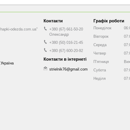
Графік роботи
Понеділок
06:
shapki-odezda.com.ua"
+380 (67) 661-50-20
Олександр
Вівторок
07:
+380 (50) 016-21-45
Середа
07:
+380 (67) 600-20-92
Четвер
07:
Пʼятниця
Вих
 Україна
strielnik76@gmail.com
Субота
07:
Неділя
07: