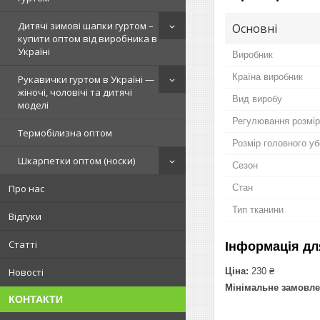
Дитячі зимові шапки гуртом –
Основні
купити оптом від виробника в
Україні
Виробник
Країна виробник
Рукавички гуртом в Україні —
жіночі, чоловічі та дитячі
Вид виробу
моделі
Регулювання розмі
Термобілизна оптом
Розмір головного у
Шкарпетки оптом (носки)
Сезон
Стан
Про нас
Тип тканини
Відгуки
Статті
Інформація дл
Ціна:
230 ₴
Новості
Мінімальне замовле
КОНТАКТИ