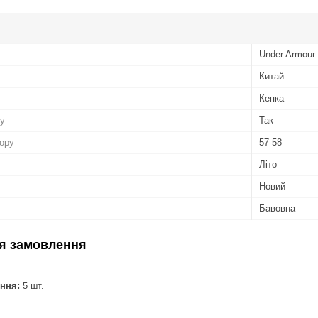
Under Armour
Китай
Кепка
ру
Так
бору
57-58
Літо
Новий
Бавовна
я замовлення
ння:
5 шт.