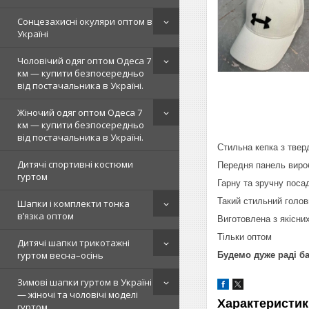
Сонцезахисні окуляри оптом в
Україні
Чоловічий одяг оптом Одеса 7
км — купити безпосередньо
від постачальника в Україні.
Жіночий одяг оптом Одеса 7
км — купити безпосередньо
від постачальника в Україні.
Стильна кепка з твер
Дитячі спортивні костюми
Передня панель вироб
гуртом
Гарну та зручну поса
Такий стильний голов
Шапки і комплекти тонка
в’язка оптом
Виготовлена з якісних
Тільки оптом
Дитячі шапки трикотажні
гуртом весна–осінь
Будемо дуже раді ба
Зимові шапки гуртом в Україні
— жіночі та чоловічі моделі
Характеристик
гуртом