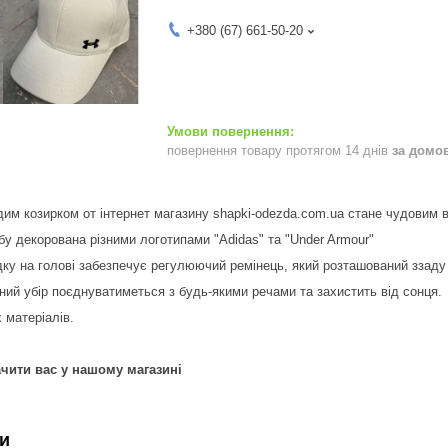
+380 (67) 661-50-20
повернення товару протягом 14 днів
за домо
дим козирком от інтернет магазину shapki-odezda.com.ua стане чудовим 
у декорована різними логотипами "Adidas" та "Under Armour"
дку на голові забезпечує регулюючий ремінець, який розташований ззаду
ний убір поєднуватиметься з будь-якими речами та захистить від сонця.
 матеріалів.
чити вас у нашому магазині
и