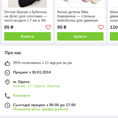
Оптом Шапка з бубоном
Кепка дитяча Nike
Шапк
на флісі для хлопчика —
бавовняна — стильна
дівч
теплі моделі з 7 км р 48-
бейсболка для дівчинки
осін
50
оптом р 54
85
95
110
₴
₴
Купити
Купити
Про нас
95% позитивних з 21 відгука за рік
Працює з 30.01.2014
м. Одеса
Базова, 17, Одеса, Україна
Контакти
Сьогодні працює з 06:00 до 17:00
Показати весь графік роботи