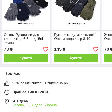
Оптом Рукавички для
Рукавички дутики чоловічі
Жіно
хлопчиків р 6-8 подвійні
Оптом подвійні р 8-10
Опто
зимові
73
145
70
₴
₴
Купити
Купити
Про нас
95% позитивних з 21 відгука за рік
Працює з 30.01.2014
м. Одеса
Базова, 17, Одеса, Україна