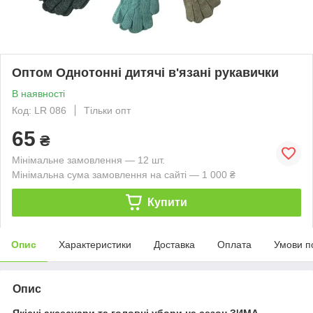
Оптом Однотонні дитячі в'язані рукавички
В наявності
Код: LR 086
Тільки опт
65
₴
Мінімальне замовлення — 12 шт.
Мінімальна сума замовлення на сайті — 1 000 ₴
Купити
Опис
Характеристики
Доставка
Оплата
Умови п
Опис
Якісні аксесуари та головні убори на сезон ЗИМА