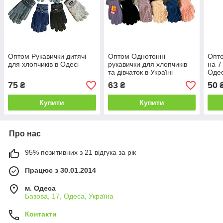
Оптом Рукавички дитячі
Оптом Однотонні
Опто
для хлопчиків в Одесі
рукавички для хлопчиків
на 7
та дівчаток в Україні
Одес
75
63
50
₴
₴
Купити
Купити
Про нас
95% позитивних з 21 відгука за рік
Працює з 30.01.2014
м. Одеса
Базова, 17, Одеса, Україна
Контакти