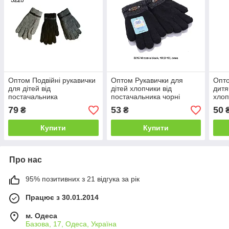
Оптом Подвійні рукавички
Оптом Рукавички для
Опт
для дітей від
дітей хлопчики від
дитя
постачальника
постачальника чорні
хлоп
пост
79
53
50
₴
₴
Купити
Купити
Про нас
95% позитивних з 21 відгука за рік
Працює з 30.01.2014
м. Одеса
Базова, 17, Одеса, Україна