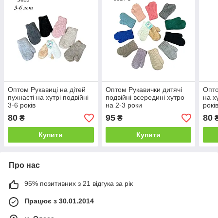
Оптом Рукавиці на дітей
Оптом Рукавички дитячі
Опто
пухнасті на хутрі подвійні
подвійні всередині хутро
на х
3-6 років
на 2-3 роки
рокі
80
95
80
₴
₴
Купити
Купити
Про нас
95% позитивних з 21 відгука за рік
Працює з 30.01.2014