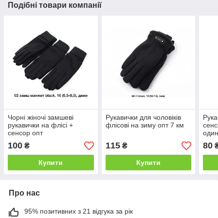
Подібні товари компанії
Чорні жіночі замшеві
Рукавички для чоловіків
Рука
рукавички на флісі +
флісові на зиму опт 7 км
сенс
сенсор опт
один
100
115
80
₴
₴
Купити
Купити
Про нас
95% позитивних з 21 відгука за рік