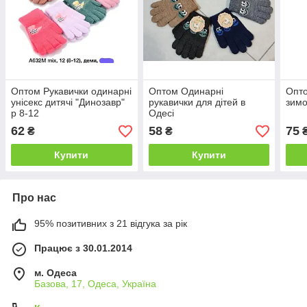
Оптом Рукавички одинарні
Оптом Одинарні
Опто
унісекс дитячі "Динозавр"
рукавички для дітей в
зимо
р 8-12
Одесі
62
58
75
₴
₴
Купити
Купити
Про нас
95% позитивних з 21 відгука за рік
Працює з 30.01.2014
м. Одеса
Базова, 17, Одеса, Україна