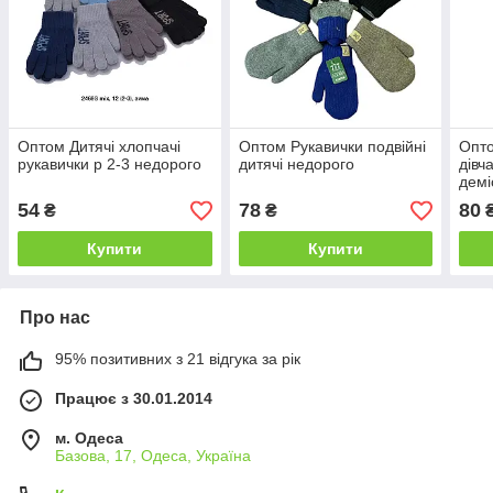
Оптом Дитячі хлопчачі
Оптом Рукавички подвійні
Опто
рукавички р 2-3 недорого
дитячі недорого
дівч
демі
54
78
80
₴
₴
Купити
Купити
Про нас
95% позитивних з 21 відгука за рік
Працює з 30.01.2014
м. Одеса
Базова, 17, Одеса, Україна