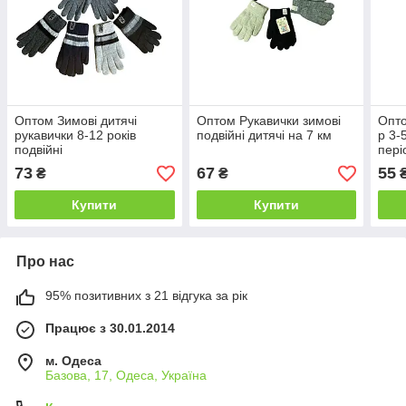
Оптом Зимові дитячі
Оптом Рукавички зимові
Опто
рукавички 8-12 років
подвійні дитячі на 7 км
р 3-
подвійні
пері
73
67
55
₴
₴
Купити
Купити
Про нас
95% позитивних з 21 відгука за рік
Працює з 30.01.2014
м. Одеса
Базова, 17, Одеса, Україна