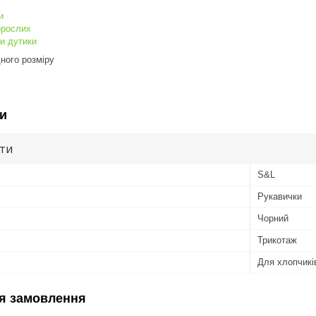
и
орослих
и дутики
дного розміру
и
ути
S&L
Рукавички
Чорний
Трикотаж
Для хлопчикі
я замовлення