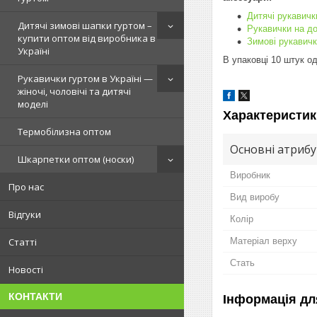
Дитячі рукавичк
Дитячі зимові шапки гуртом –
Рукавички на д
купити оптом від виробника в
Зимові рукавичк
Україні
В упаковці 10 штук о
Рукавички гуртом в Україні —
жіночі, чоловічі та дитячі
моделі
Характеристик
Термобілизна оптом
Основні атриб
Шкарпетки оптом (носки)
Виробник
Про нас
Вид виробу
Відгуки
Колір
Матеріал верху
Статті
Стать
Новості
КОНТАКТИ
Інформація дл