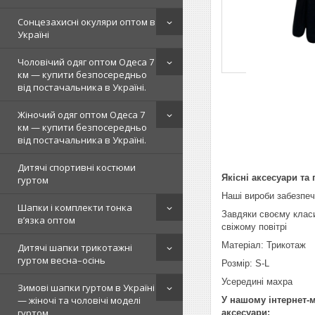
Сонцезахисні окуляри оптом в
Україні
Чоловічий одяг оптом Одеса 7
км — купити безпосередньо
від постачальника в Україні.
Жіночий одяг оптом Одеса 7
км — купити безпосередньо
від постачальника в Україні.
Дитячі спортивні костюми
Якісні аксесуари та
гуртом
Наші вироби забезпеч
Шапки і комплекти тонка
Завдяки своєму класи
в’язка оптом
свіжому повітрі
Матеріал: Трикотаж
Дитячі шапки трикотажні
гуртом весна–осінь
Розмір: S-L
Усередині махра
Зимові шапки гуртом в Україні
— жіночі та чоловічі моделі
У нашому інтернет-м
гуртом
аксесуари: