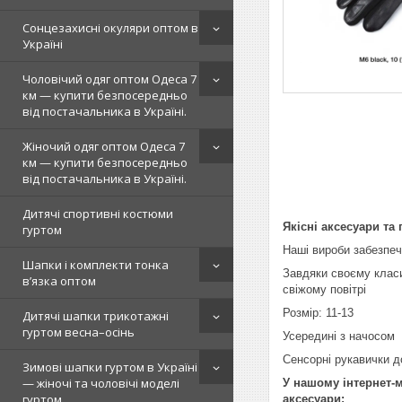
Сонцезахисні окуляри оптом в
Україні
Чоловічий одяг оптом Одеса 7
км — купити безпосередньо
від постачальника в Україні.
Жіночий одяг оптом Одеса 7
км — купити безпосередньо
від постачальника в Україні.
Дитячі спортивні костюми
Якісні аксесуари та
гуртом
Наші вироби забезпеч
Шапки і комплекти тонка
Завдяки своєму класи
в’язка оптом
свіжому повітрі
Розмір: 11-13
Дитячі шапки трикотажні
гуртом весна–осінь
Усередині з начосом
Сенсорні рукавички 
Зимові шапки гуртом в Україні
— жіночі та чоловічі моделі
У нашому інтернет-м
гуртом
аксесуари: