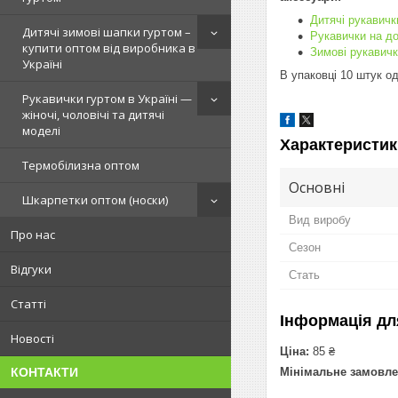
Дитячі рукавичк
Дитячі зимові шапки гуртом –
Рукавички на д
купити оптом від виробника в
Зимові рукавичк
Україні
В упаковці 10 штук о
Рукавички гуртом в Україні —
жіночі, чоловічі та дитячі
моделі
Характеристик
Термобілизна оптом
Основні
Шкарпетки оптом (носки)
Вид виробу
Про нас
Сезон
Відгуки
Стать
Статті
Інформація дл
Новості
Ціна:
85 ₴
Мінімальне замовле
КОНТАКТИ