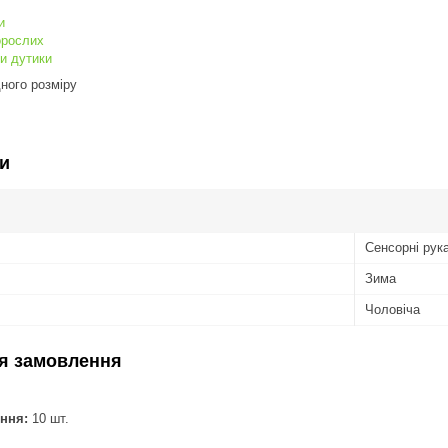
и
орослих
и дутики
дного розміру
и
Сенсорні рук
Зима
Чоловіча
я замовлення
ння:
10 шт.