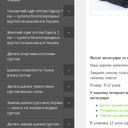
Чоловічий одяг оптом Одеса 7
км — купити безпосередньо
від постачальника в Україні.
Жіночий одяг оптом Одеса 7
км — купити безпосередньо
від постачальника в Україні.
Дитячі спортивні костюми
Якісні аксесуари та
гуртом
Наші вироби забезпеч
Шапки і комплекти тонка
Завдяки своєму класи
в’язка оптом
свіжому повітрі
Розмір: 8-12 років
Дитячі шапки трикотажні
гуртом весна–осінь
У нашому інтернет-м
аксесуари:
Зимові шапки гуртом в Україні
Дитячі рукавичк
— жіночі та чоловічі моделі
Рукавички на д
гуртом
Зимові рукавичк
В упаковці 12 штук о
Дитячі зимові шапки гуртом –