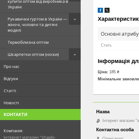
купити оптом від виробника в
Україні
Характеристик
Рукавички гуртом в Україні —
жіночі, чоловічі та дитячі
моделі
Основні атриб
Термобілизна оптом
Стать
Шкарпетки оптом (носки)
Інформація дл
Про нас
Ціна:
185 ₴
Відгуки
Мінімальне замовле
Статті
Новості
КОНТАКТИ
Інтернет магазин "
Інтернет магазин "shapki-
Олександр