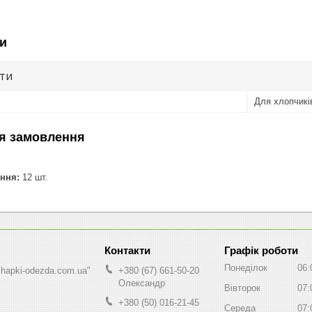
и
ути
Для хлопчикі
я замовлення
ння:
12 шт.
Графік роботи
Понеділок
06:
shapki-odezda.com.ua"
+380 (67) 661-50-20
Олександр
Вівторок
07:
+380 (50) 016-21-45
Середа
07: