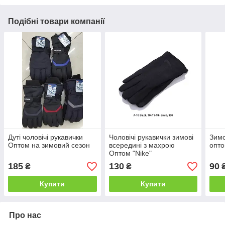
Подібні товари компанії
Дуті чоловічі рукавички
Чоловічі рукавички зимові
Зимо
Оптом на зимовий сезон
всередині з махрою
опто
Оптом "Nike"
185
130
90
₴
₴
Купити
Купити
Про нас