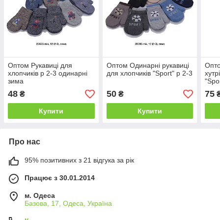
Оптом Рукавиці для
Оптом Одинарні рукавиці
Опто
хлопчиків р 2-3 одинарні
для хлопчиків "Sport" р 2-3
хутр
зима
"Spo
48
50
75
₴
₴
Купити
Купити
Про нас
95% позитивних з 21 відгука за рік
Працює з 30.01.2014
м. Одеса
Базова, 17, Одеса, Україна