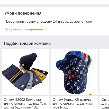
Умови повернення
Повернення товару впродовж 14 днів за домовленістю
Всі умови повернення
Подібні товари компанії
Оптом 92002 Комплект
Оптом Кепка ХБ дитяча
Опто
для хлопчика-підлітка Фліс
для хлопчика та дівчинки
для 
шапка будиночок "BE
гурт NIKE
шапк