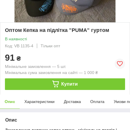
Оптом Кепка на підлітка "PUMA" гуртом
В наявності
Код: VB 1135-4
Тільки опт
91
₴
Мінімальне замовлення — 5 шт.
Мінімальна сума замовлення на сайті — 1 000 ₴
Купити
Опис
Характеристики
Доставка
Оплата
Умови п
Опис
Замовлення дитячих кепок оптом - мінімальна партія і