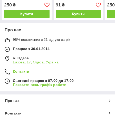
STRONG" і снуд, 3-15
WHIT
250
91
250
₴
₴
років, різні кольори
різн
Купити
Купити
Про нас
95% позитивних з 21 відгука за рік
Працює з 30.01.2014
м. Одеса
Базова, 17, Одеса, Україна
Контакти
Сьогодні працює з 07:00 до 17:00
Показати весь графік роботи
Про нас
Контакти