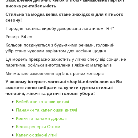
висока рентабельність.
Стильна та модна кепка стане знахідкою для літнього
сезону!
Передня частина виробу декорована логотипом "RH"
Розмір: 54 см
Кольори поєднуються з будь-якими речами, головний
убір стане чудовим варіантом для носіння щодня
Ця модель прекрасно захистить у літню спеку від сонця, не
паритиме, оскільки виготовлена з якісних матеріалів
Мінімальне замовлення від 5 шт. різних кольорів
У нашому інтернет-магазині shapki-odezda.com.ua Ви
зможете легко вибрати та купити гуртом стильні
чоловічі, жіночі та дитячі головні убори:
Бейсболки та кепки дитячі
Панамки та капелюшки дитячі
Кепки та панами дорослі
Кепки-реперки Оптом
Капелюх жіночі літні