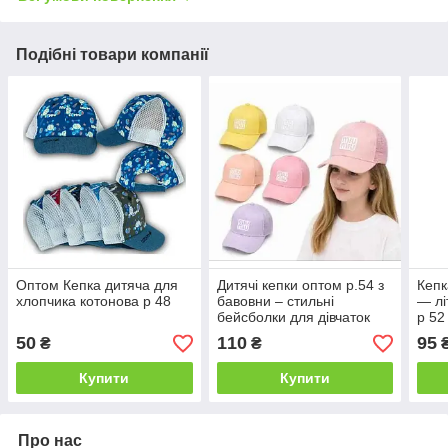
Подібні товари компанії
Оптом Кепка дитяча для
Дитячі кепки оптом р.54 з
Кепк
хлопчика котонова р 48
бавовни – стильні
— лі
бейсболки для дівчаток
р 52
50
110
95
₴
₴
Купити
Купити
Про нас