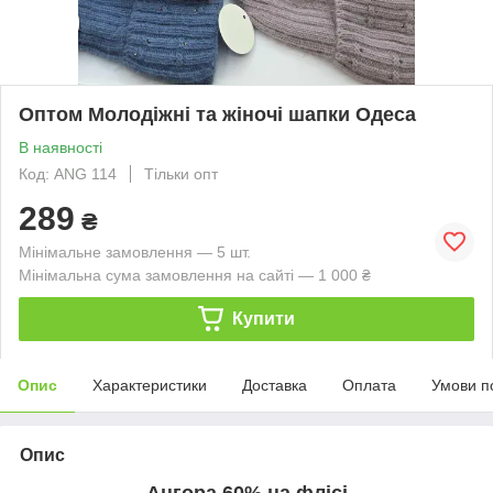
Оптом Молодіжні та жіночі шапки Одеса
В наявності
Код: ANG 114
Тільки опт
289
₴
Мінімальне замовлення — 5 шт.
Мінімальна сума замовлення на сайті — 1 000 ₴
Купити
Опис
Характеристики
Доставка
Оплата
Умови п
Опис
Ангора 60% на флісі