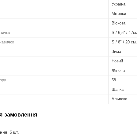
Україна
Мітенки
Віскоза
авичок
S / 6,5" / 17с
укавичок
S / 8" / 20 см.
Зима
Новий
Жіноча
бору
58
Шапка
Альпака
я замовлення
ння:
5 шт.