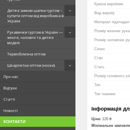
Країна виробник
Дитячі зимові шапки гуртом –
Вид виробу
купити оптом від виробника в
Україні
Матеріал підкладки
Розмір жіночих рук
Рукавички гуртом в Україні —
жіночі, чоловічі та дитячі
Розмір чоловічих р
моделі
Сезон
Термобілизна оптом
Стан
Шкарпетки оптом (носки)
Стать
Розмір головного у
Про нас
Тип
Відгуки
Тип тканини
Статті
Інформація дл
Новості
Ціна:
120 ₴
КОНТАКТИ
Мінімальне замовле