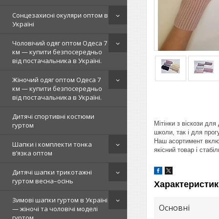
Сонцезахисні окуляри оптом в
Україні
Чоловічий одяг оптом Одеса 7
км — купити безпосередньо
від постачальника в Україні.
Жіночий одяг оптом Одеса 7
км — купити безпосередньо
від постачальника в Україні.
Дитячі спортивні костюми
Мітінки з віскози для
гуртом
школи, так і для прог
Наш асортимент включ
Шапки і комплекти тонка
якісний товар і стабіл
в’язка оптом
Дитячі шапки трикотажні
гуртом весна–осінь
Характеристик
Зимові шапки гуртом в Україні
Основні
— жіночі та чоловічі моделі
гуртом