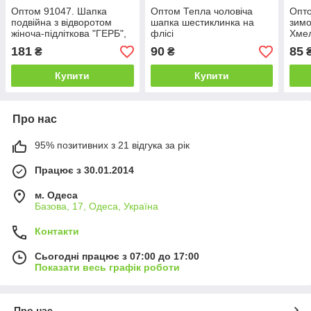
Оптом 91047. Шапка
Оптом Тепла чоловіча
Опто
подвійна з відворотом
шапка шестиклинка на
зимо
жіноча-підліткова "ГЕРБ",
флісі
Хме
різні кольори, 5-60 років
181
90
85
₴
₴
Купити
Купити
Про нас
95% позитивних з 21 відгука за рік
Працює з 30.01.2014
м. Одеса
Базова, 17, Одеса, Україна
Контакти
Сьогодні працює з 07:00 до 17:00
Показати весь графік роботи
Про нас