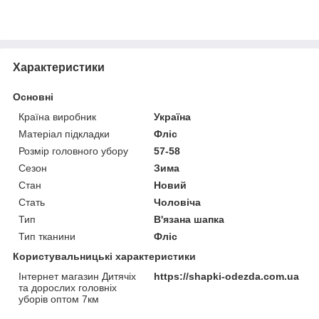
Характеристики
Основні
Країна виробник
Україна
Матеріал підкладки
Фліс
Розмір головного убору
57-58
Сезон
Зима
Стан
Новий
Стать
Чоловіча
Тип
В'язана шапка
Тип тканини
Фліс
Користувальницькі характеристики
Інтернет магазин Дитячіх
https://shapki-odezda.com.ua
та дорослих головніх
уборів оптом 7км