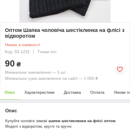
Оптом Шапка чоловіча шестіклинка на флісі з
відворотом
Немає в наявності
Код: SS 1231
Тільки опт
90
₴
Мінімальне замовлення — 5 шт.
Мінімальна сума замовлення на сайті — 1 000 ₴
Опис
Характеристики
Доставка
Оплата
Умови п
Опис
Купуйте чоловічі зимові
шапки шестиклинки на флісі оптом
.
Моделі з відворотом, круглі та зручні.