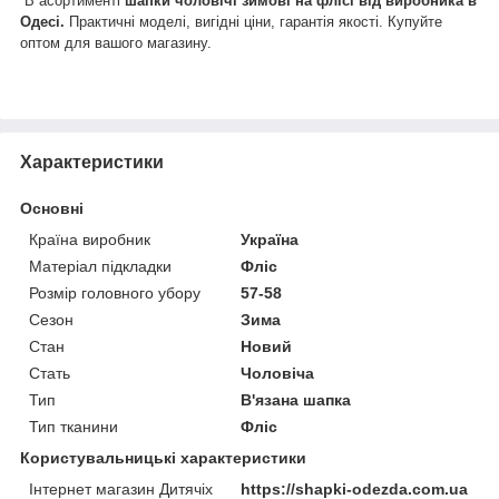
В асортименті
шапки чоловічі зимові на флісі від виробника в
Одесі.
Практичні моделі, вигідні ціни, гарантія якості. Купуйте
оптом для вашого магазину.
Характеристики
Основні
Країна виробник
Україна
Матеріал підкладки
Фліс
Розмір головного убору
57-58
Сезон
Зима
Стан
Новий
Стать
Чоловіча
Тип
В'язана шапка
Тип тканини
Фліс
Користувальницькі характеристики
Інтернет магазин Дитячіх
https://shapki-odezda.com.ua