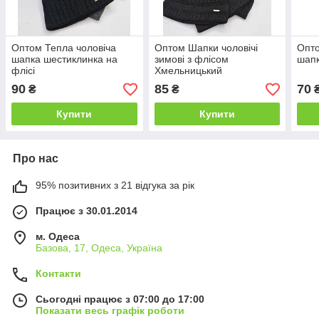
Оптом Тепла чоловіча
Оптом Шапки чоловічі
Опто
шапка шестиклинка на
зимові з флісом
шапк
флісі
Хмельницький
90
85
70
₴
₴
Купити
Купити
Про нас
95% позитивних з 21 відгука за рік
Працює з 30.01.2014
м. Одеса
Базова, 17, Одеса, Україна
Контакти
Сьогодні працює з 07:00 до 17:00
Показати весь графік роботи