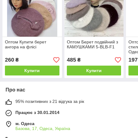
Оптом Купити берет
Оптом Берет подвійний з
Опто
ангора на флісі
КАМУШКАМИ 5-ВLB-F1
стил
Одес
260
485
197
₴
₴
Купити
Купити
Про нас
95% позитивних з 21 відгука за рік
Працює з 30.01.2014
м. Одеса
Базова, 17, Одеса, Україна