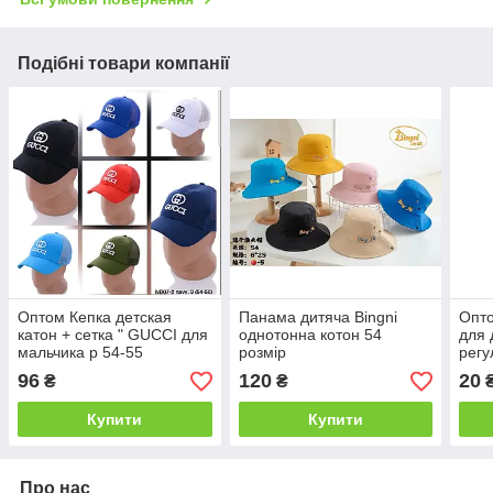
Подібні товари компанії
Оптом Кепка детская
Панама дитяча Bingni
Опто
катон + сетка " GUCCI для
однотонна котон 54
для 
мальчика р 54-55
розмір
регу
96
120
20
₴
₴
Купити
Купити
Про нас