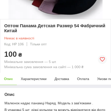
Оптом Панама Детская Размер 54 Фабричний
Китай
Немає в наявності
Код: HP 106
Тільки опт
100
₴
Мінімальне замовлення — 5 шт.
Мінімальна сума замовлення на сайті — 1 000 ₴
Опис
Характеристики
Доставка
Оплата
Умови п
Опис
Малюнок надає панамці Наряд. Модель з зав'язками .
В упаковці 5 шт .різні кольори та можуть відрізнятися від фото