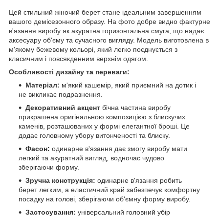
Цей стильний жіночий берет стане ідеальним завершенням
вашого демісезонного образу. На фото добре видно фактурне
в'язання виробу як акуратна горизонтальна смуга, що надає
аксесуару об'єму та сучасного вигляду. Модель виготовлена в
м'якому бежевому кольорі, який легко поєднується з
класичним і повсякденним верхнім одягом.
Особливості дизайну та переваги:
Матеріал:
м'який кашемір, який приємний на дотик і
не викликає подразнення
.
Декоративний акцент
бічна частина виробу
прикрашена оригінальною композицією з блискучих
каменів, розташованих у формі елегантної броші. Це
додає головному убору витонченості та блиску.
Фасон:
одинарне в'язання дає змогу виробу мати
легкий та акуратний вигляд, водночас чудово
зберігаючи форму
.
Зручна конструкція:
одинарне в'язання робить
берет легким, а еластичний край забезпечує комфортну
посадку на голові, зберігаючи об'ємну форму виробу.
Застосування:
універсальний головний убір