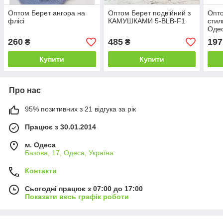
Оптом Берет ангора на
Оптом Берет подвійний з
Опто
флісі
КАМУШКАМИ 5-ВLB-F1
стил
Одес
260
485
197
₴
₴
Купити
Купити
Про нас
95% позитивних з 21 відгука за рік
Працює з 30.01.2014
м. Одеса
Базова, 17, Одеса, Україна
Контакти
Сьогодні працює з 07:00 до 17:00
Показати весь графік роботи