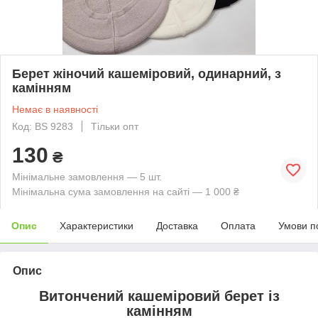
Берет жіночий кашеміровий, одинарний, з
камінням
Немає в наявності
Код: BS 9283
Тільки опт
130
₴
Мінімальне замовлення — 5 шт.
Мінімальна сума замовлення на сайті — 1 000 ₴
Опис
Характеристики
Доставка
Оплата
Умови п
Опис
Витончений кашеміровий берет із
камінням