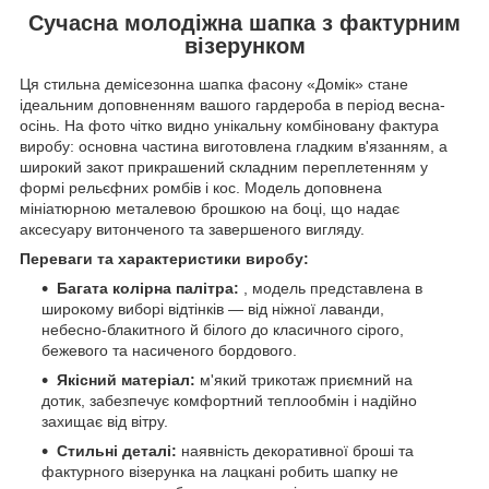
Сучасна молодіжна шапка з фактурним
візерунком
Ця стильна демісезонна шапка фасону «Домік» стане
ідеальним доповненням вашого гардероба в період весна-
осінь
.
На фото чітко видно унікальну комбіновану фактура
виробу: основна частина виготовлена гладким в'язанням, а
широкий закот прикрашений складним переплетенням у
формі рельєфних ромбів і кос
.
Модель доповнена
мініатюрною металевою брошкою на боці, що надає
аксесуару витонченого та завершеного вигляду
.
Переваги та характеристики виробу:
Багата колірна палітра:
, модель представлена в
широкому виборі відтінків — від ніжної лаванди,
небесно-блакитного й білого до класичного сірого,
бежевого та насиченого бордового.
Якісний матеріал:
м'який трикотаж приємний на
дотик, забезпечує комфортний теплообмін і надійно
захищає від вітру.
Стильні деталі:
наявність декоративної броші та
фактурного візерунка на лацкані робить шапку не