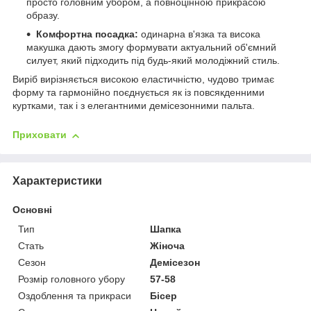
просто головним убором, а повноцінною прикрасою
образу.
Комфортна посадка:
одинарна в'язка та висока
макушка дають змогу формувати актуальний об'ємний
силует, який підходить під будь-який молодіжний стиль.
Виріб вирізняється високою еластичністю, чудово тримає
форму та гармонійно поєднується як із повсякденними
куртками, так і з елегантними демісезонними пальта.
Приховати
Характеристики
Основні
Тип
Шапка
Стать
Жіноча
Сезон
Демісезон
Розмір головного убору
57-58
Оздоблення та прикраси
Бісер