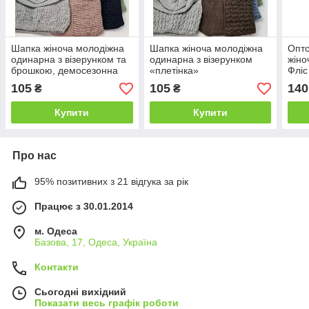
Шапка жіноча молодіжна
Шапка жіноча молодіжна
Опт
одинарна з візерунком та
одинарна з візерунком
жіно
брошкою, демосезонна
«плетінка»
Фліс
105
105
140
₴
₴
Купити
Купити
Про нас
95% позитивних з 21 відгука за рік
Працює з 30.01.2014
м. Одеса
Базова, 17, Одеса, Україна
Контакти
Сьогодні вихідний
Показати весь графік роботи