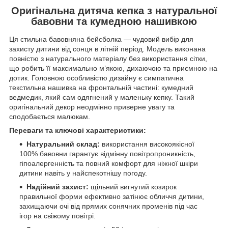
Оригінальна дитяча кепка з натуральної
бавовни та кумедною нашивкою
Ця стильна бавовняна бейсболка — чудовий вибір для
захисту дитини від сонця в літній період. Модель виконана
повністю з натурального матеріалу без використання сітки,
що робить її максимально м’якою, дихаючою та приємною на
дотик. Головною особливістю дизайну є симпатична
текстильна нашивка на фронтальній частині: кумедний
ведмедик, який сам одягнений у маленьку кепку. Такий
оригінальний декор неодмінно приверне увагу та
сподобається малюкам.
Переваги та ключові характеристики:
Натуральний склад:
використання високоякісної
100% бавовни гарантує відмінну повітропроникність,
гіпоалергенність та повний комфорт для ніжної шкіри
дитини навіть у найспекотнішу погоду.
Надійний захист:
щільний вигнутий козирок
правильної форми ефективно затінює обличчя дитини,
захищаючи очі від прямих сонячних променів під час
ігор на свіжому повітрі.