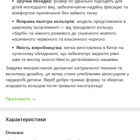
Зручна посадка:
розмір 50 ідеально підходить для
дітей молодшого віку, забезпечуючи надійну фіксацію та
комфортне прилягання без зайвого тиску.
Яскрава палітра кольорів:
модель представлена в
широкому асортименті — від трендового кольору
«барбі» та ніжного рожевого до сонячного жовтого,
насиченого червоного та класичного чорного.
Якість виробництва:
кепка виготовлена в Китаї на
сучасному обладнанні, що забезпечує акуратні рівні
шви та високу зносостійкість деталізованої нашивки.
Завдяки використанню дихаючої натуральної тканини та
веселому дизайну, ця кепка стане улюбленим аксесуаром у
гардеробі дитини. Виріб добре тримає форму та зберігає
яскравість кольорів після тривалої експлуатації.
Приховати
Характеристики
Основні