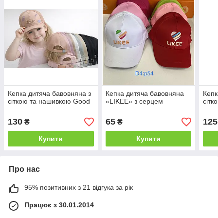
Кепка дитяча бавовняна з
Кепка дитяча бавовняна
Кепк
сіткою та нашивкою Good
«LIKEE» з серцем
сітк
130
65
125
₴
₴
Купити
Купити
Про нас
95% позитивних з 21 відгука за рік
Працює з 30.01.2014