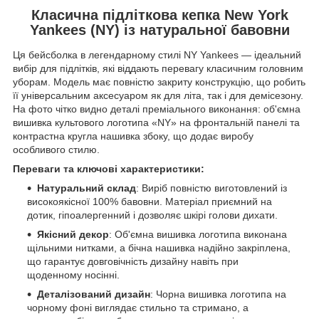
Класична підліткова кепка New York
Yankees (NY) із натуральної бавовни
Ця бейсболка в легендарному стилі NY Yankees — ідеальний
вибір для підлітків, які віддають перевагу класичним головним
уборам. Модель має повністю закриту конструкцію, що робить
її універсальним аксесуаром як для літа, так і для демісезону.
На фото чітко видно деталі преміального виконання: об'ємна
вишивка культового логотипа «NY» на фронтальній панелі та
контрастна кругла нашивка збоку, що додає виробу
особливого стилю.
Переваги та ключові характеристики:
Натуральний склад
: Виріб повністю виготовлений із
високоякісної 100% бавовни. Матеріал приємний на
дотик, гіпоалергенний і дозволяє шкірі голови дихати.
Якісний декор
: Об'ємна вишивка логотипа виконана
щільними нитками, а бічна нашивка надійно закріплена,
що гарантує довговічність дизайну навіть при
щоденному носінні.
Деталізований дизайн
: Чорна вишивка логотипа на
чорному фоні виглядає стильно та стримано, а