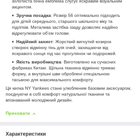
золотиста бічна емблема слугує яскравим візуальним
акцентом.
Зручна посадка
: Розмір 56 оптимально підходить
для дітей середнього, старшого шкільного віку та
підлітків. Металева застібка ззаду дозволяє надійно
відрегулювати об'єм голови.
Надійний захист
: Жорсткий вигнутий козирок
створює відмінну тінь для очей, захищаючи від
яскравого сонця під час прогулянок чи подорожей.
Якість виробництва
: Виготовлено на сучасних
фабриках Китаю. Щільна тканина відмінно тримає
форму, а внутрішні шви оброблені спеціальною
тасьмою для максимального комфорту.
Ця кепка NY Yankees стане улюбленим базовим аксесуаром,
поєднуючи в собі комфорт натуральної тканини та
впізнаваний молодіжний дизайн.
Приховати
Характеристики