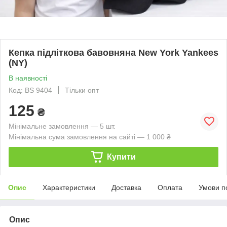
Кепка підліткова бавовняна New York Yankees
(NY)
В наявності
Код: BS 9404
Тільки опт
125
₴
Мінімальне замовлення — 5 шт.
Мінімальна сума замовлення на сайті — 1 000 ₴
Купити
Опис
Характеристики
Доставка
Оплата
Умови п
Опис