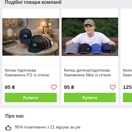
Подібні товари компанії
Кепка підліткова
Кепка дитяча/підліткова
Кепк
бавовняна FG із сіткою
бавовняна Nike із сіткою
баво
95
95
125
₴
₴
Купити
Купити
Про нас
95% позитивних з 21 відгука за рік