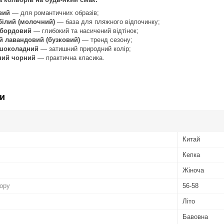
вий
— для романтичних образів;
білий (молочний)
— база для пляжного відпочинку;
 бордовий
— глибокий та насичений відтінок;
й лавандовий (бузковий)
— тренд сезону;
шоколадний
— затишний природний колір;
ний чорний
— практична класика.
и
Китай
Кепка
Жіноча
бору
56-58
Літо
Бавовна