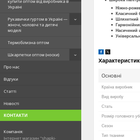
купити оптом від виробника в
Україні
Ніжно-роже
Класичний 
Рукавички гуртом в Україні —
Шляхетний
жіночі, чоловічі та дитячі
Гармонійни
моделі
Насичений 
Універсаль
Термобілизна оптом
Шкарпетки оптом (носки)
Характеристик
Про нас
Основні
Відгуки
Країна виробник
Статті
Вид виробу
Новості
Стать
КОНТАКТИ
Розмір головного у
Сезон
Тип тканини
Інтернет магазин "shapki-