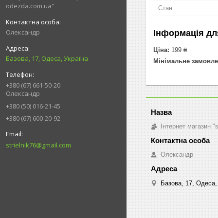
odezda.com.ua"
Стан
Олександр
Інформація дл
Ціна:
199 ₴
Базова, 17, Одеса, Україна
Мінімальне замовле
+380 (67) 661-50-20
Олександр
+380 (50) 016-21-45
+380 (67) 600-20-92
Інтернет магазин "
strielnik76@gmail.com
Олександр
Базова, 17, Одеса,