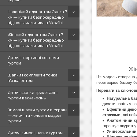
Чоловічий одяг оптом Одеса 7
км — купити безпосередньо
від постачальника в Україні.
Жіночий одяг оптом Одеса 7
км — купити безпосередньо
від постачальника в Україні.
Дитячі спортивні костюми
гуртом
Жі
Шапки і комплекти тонка
Ця модель створена д
в’язка оптом
перетворює базову бе
Переваги та ключові
Дитячі шапки трикотажні
гуртом весна–осінь
Натуральна ба
дихати навіть у на
Ефектний деко
Зимові шапки гуртом в Україні
стразами
, які не
— жіночі та чоловічі моделі
Анатомічний кр
гуртом
гарантує акуратну
Універсальний
Дитячі зимові шапки гуртом –
Широка палітра