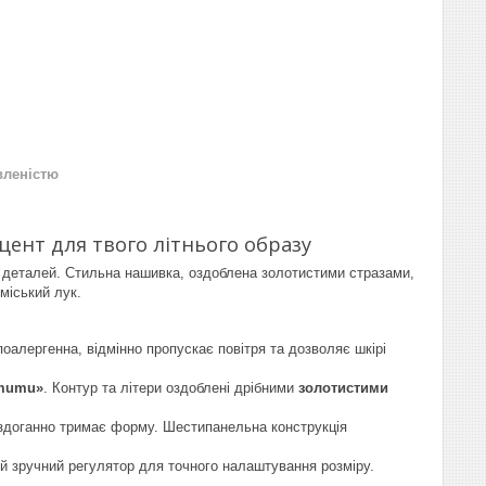
вленістю
ент для твого літнього образу
их деталей. Стильна нашивка, оздоблена золотистими стразами,
міський лук.
іпоалергенна, відмінно пропускає повітря та дозволяє шкірі
mumu»
. Контур та літери оздоблені дрібними
золотистими
ездоганно тримає форму. Шестипанельна конструкція
й зручний регулятор для точного налаштування розміру.