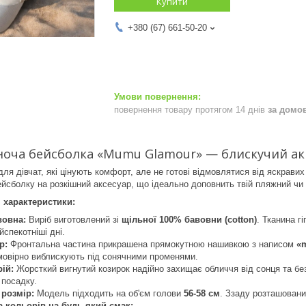
Купити
+380 (67) 661-50-20
повернення товару протягом 14 днів
за домо
ноча бейсболка «Mumu Glamour» — блискучий акц
ля дівчат, які цінують комфорт, але не готові відмовлятися від яскрав
йсболку на розкішний аксесуар, що ідеально доповнить твій пляжний чи 
 характеристики:
вовна:
Виріб виготовлений зі
щільної 100% бавовни (cotton)
. Тканина г
йспекотніші дні.
р:
Фронтальна частина прикрашена прямокутною нашивкою з написом
«
ймовірно виблискують під сонячними променями.
ій:
Жорсткий вигнутий козирок надійно захищає обличчя від сонця та б
 посадку.
 розмір:
Модель підходить на об'єм голови
56-58 см
. Ззаду розташовани
 кольорів на будь-який смак: