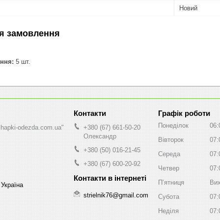
Новий
я замовлення
ння:
5 шт.
Графік роботи
Понеділок
06:
shapki-odezda.com.ua"
+380 (67) 661-50-20
Олександр
Вівторок
07:
+380 (50) 016-21-45
Середа
07:
+380 (67) 600-20-92
Четвер
07:
Пʼятниця
Вих
 Україна
strielnik76@gmail.com
Субота
07:
Неділя
07: