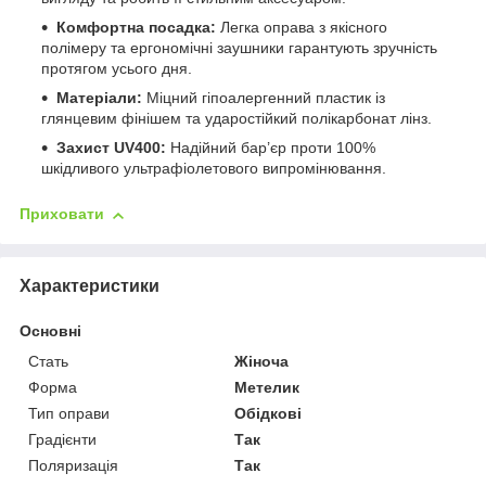
Комфортна посадка:
Легка оправа з якісного
полімеру та ергономічні заушники гарантують зручність
протягом усього дня.
Матеріали:
Міцний гіпоалергенний пластик із
глянцевим фінішем та ударостійкий полікарбонат лінз.
Захист UV400:
Надійний бар’єр проти 100%
шкідливого ультрафіолетового випромінювання.
Приховати
Характеристики
Основні
Стать
Жіноча
Форма
Метелик
Тип оправи
Обідкові
Градієнти
Так
Поляризація
Так