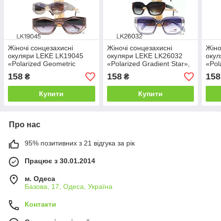
Жіночі сонцезахисні
Жіночі сонцезахисні
Жіно
окуляри LEKE LK19045
окуляри LEKE LK26032
окул
«Polarized Geometric
«Polarized Gradient Star»,
«Pol
Hexagon», поляризаційні
поляризаційні лінзи,
Squa
158
158
158
₴
₴
лінзи, футуристична
безоправна модель,
лінз
оправа
стрази на дужках
Купити
Купити
Про нас
95% позитивних з 21 відгука за рік
Працює з 30.01.2014
м. Одеса
Базова, 17, Одеса, Україна
Контакти