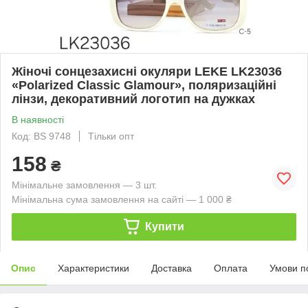
Жіночі сонцезахисні окуляри LEKE LK23036
«Polarized Classic Glamour», поляризаційні
лінзи, декоративний логотип на дужках
В наявності
Код: BS 9748
Тільки опт
158
₴
Мінімальне замовлення — 3 шт.
Мінімальна сума замовлення на сайті — 1 000 ₴
Купити
Опис
Характеристики
Доставка
Оплата
Умови п