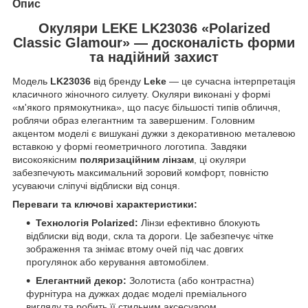
Опис
Окуляри LEKE LK23036 «Polarized
Classic Glamour» — досконалість форми
та надійний захист
Модель
LK23036
від бренду
Leke
— це сучасна інтерпретація
класичного жіночного силуету. Окуляри виконані у формі
«м'якого прямокутника», що пасує більшості типів обличчя,
роблячи образ елегантним та завершеним. Головним
акцентом моделі є вишукані дужки з декоративною металевою
вставкою у формі геометричного логотипа. Завдяки
високоякісним
поляризаційним лінзам
, ці окуляри
забезпечують максимальний зоровий комфорт, повністю
усуваючи сліпучі відблиски від сонця.
Переваги та ключові характеристики:
Технологія Polarized:
Лінзи ефективно блокують
відблиски від води, скла та дороги. Це забезпечує чітке
зображення та знімає втому очей під час довгих
прогулянок або керування автомобілем.
Елегантний декор:
Золотиста (або контрастна)
фурнітура на дужках додає моделі преміального
вигляду та робить її стильним аксесуаром.