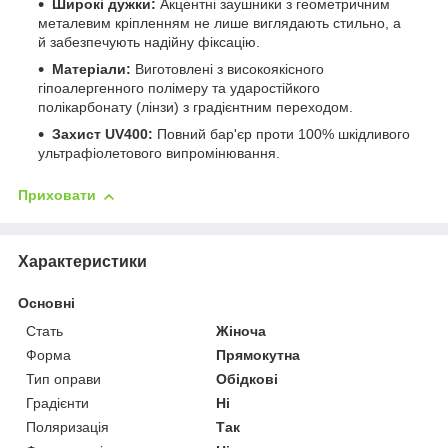
Широкі дужки:
Акцентні заушники з геометричним
металевим кріпленням не лише виглядають стильно, а
й забезпечують надійну фіксацію.
Матеріали:
Виготовлені з високоякісного
гіпоалергенного полімеру та ударостійкого
полікарбонату (лінзи) з градієнтним переходом.
Захист UV400:
Повний бар'єр проти 100% шкідливого
ультрафіолетового випромінювання.
Приховати
Характеристики
Основні
Стать
Жіноча
Форма
Прямокутна
Тип оправи
Обідкові
Градієнти
Ні
Поляризація
Так