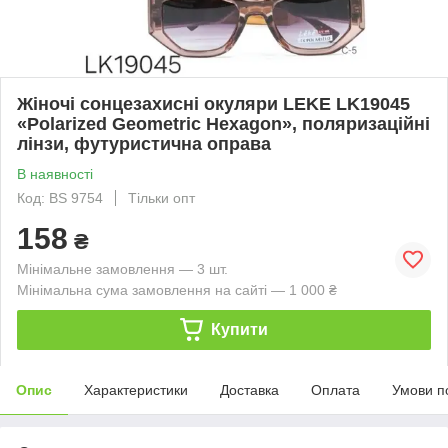
Жіночі сонцезахисні окуляри LEKE LK19045
«Polarized Geometric Hexagon», поляризаційні
лінзи, футуристична оправа
В наявності
Код: BS 9754
Тільки опт
158
₴
Мінімальне замовлення — 3 шт.
Мінімальна сума замовлення на сайті — 1 000 ₴
Купити
Опис
Характеристики
Доставка
Оплата
Умови п