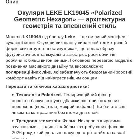
Опис
Окуляри LEKE LK19045 «Polarized
Geometric Hexagon» — архітектурна
геометрія та впевнений стиль
Модель
LK19045
від бренду
Leke
— це сміливий маніфест
сучасної моди. Окуляри виконані у вираженій геометричній
формі «витягнутого шестикутника», що додає образу
футуристичності та візуально загострює риси обличчя,
роблячи їх більш витонченими. Головною перевагою моделі є
поєднання масивного дизайну та високоякісних
поляризаційних лінз
, які забезпечують бездоганний зоровий
комфорт навіть під найагресивнішим сонцем.
Переваги та ключові характеристики:
Технологія Polarized:
Поляризаційний фільтр
повністю блокує сліпучі відблиски від горизонтальних
поверхонь (вода, скло, мокрий асфальт). Ви бачите світ
чітким та контрастним без втоми для очей.
Трендова геометрія:
Форма Hexagon з широкими
заушниками — один із найбільш затребуваних фасонів
2026 року, який ідеально пасує до стріт-стайл та casual
образів.