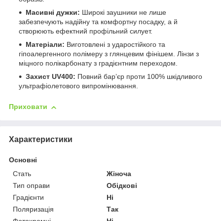
Масивні дужки:
Широкі заушники не лише
забезпечують надійну та комфортну посадку, а й
створюють ефектний профільний силует.
Матеріали:
Виготовлені з ударостійкого та
гіпоалергенного полімеру з глянцевим фінішем. Лінзи з
міцного полікарбонату з градієнтним переходом.
Захист UV400:
Повний бар’єр проти 100% шкідливого
ультрафіолетового випромінювання.
Приховати
Характеристики
Основні
Стать
Жіноча
Тип оправи
Обідкові
Градієнти
Ні
Поляризація
Так
Фотохромні
Ні