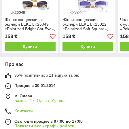
Жіночі сонцезахисні
Жіночі сонцезахисні
Чоло
окуляри LEKE LK26049
окуляри LEKE LK23022
окул
«Polarized Bright Cat-Eye»,
«Polarized Soft Square»,
«Pol
поляризаційні лінзи,
поляризаційні лінзи,
поля
158
158
158
₴
₴
кольорові оправи
градієнтні оправи.
маси
Купити
Купити
Про нас
95% позитивних з 21 відгука за рік
Працює з 30.01.2014
м. Одеса
Базова, 17, Одеса, Україна
Контакти
Сьогодні працює з 07:00 до 17:00
Показати весь графік роботи