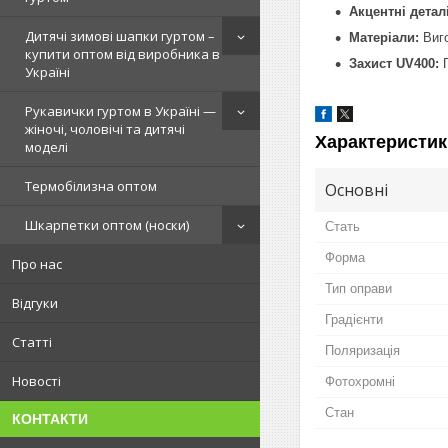
Акцентні деталі
Дитячі зимові шапки гуртом –
Матеріали:
Виго
купити оптом від виробника в
Захист UV400:
П
Україні
Рукавички гуртом в Україні —
жіночі, чоловічі та дитячі
Характеристик
моделі
Термобілизна оптом
Основні
Шкарпетки оптом (носки)
Стать
Форма
Про нас
Тип оправи
Відгуки
Градієнти
Статті
Поляризація
Новості
Фотохромні
Стан
КОНТАКТИ