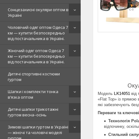
Сонцезахисні окуляри оптом в
Україні
Чоловічий одяг оптом Одеса 7
км — купити безпосередньо
від постачальника в Україні.
Жіночий одяг оптом Одеса 7
км — купити безпосередньо
від постачальника в Україні.
Дитячі спортивні костюми
гуртом
Оку
Шапки і комплекти тонка
Модель
LK14051
від
в’язка оптом
«Flat Top» із прямою
які забезпечують безд
Дитячі шапки трикотажні
Переваги та ключові
гуртом весна–осінь
Технологія Pola
відпочинку, оскіл
Зимові шапки гуртом в Україні
— жіночі та чоловічі моделі
Стильний силуе
гуртом