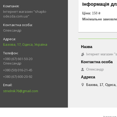
Інформація дл
Інтернет магазин "shapki-
Ціна:
158 ₴
odezda.com.ua"
Мінімальне замовле
Олександр
Базова, 17, Одеса, Україна
Інтернет магазин "
+380 (67) 661-50-20
Олександр
Олександр
+380 (50) 016-21-45
+380 (67) 600-20-92
Базова, 17, Одеса,
strielnik76@gmail.com