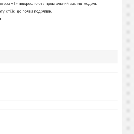
літери «T» підкреслюють преміальний вигляд моделі.
ту стійкі до появи подряпин.
я.