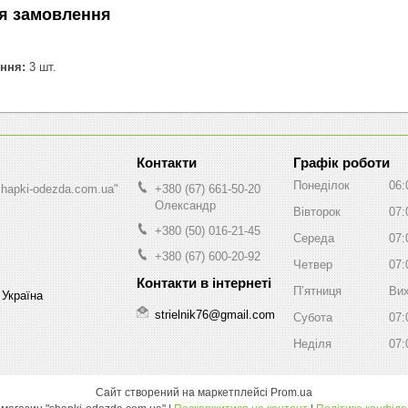
я замовлення
ння:
3 шт.
Графік роботи
Понеділок
06:
shapki-odezda.com.ua"
+380 (67) 661-50-20
Олександр
Вівторок
07:
+380 (50) 016-21-45
Середа
07:
+380 (67) 600-20-92
Четвер
07:
Пʼятниця
Вих
 Україна
strielnik76@gmail.com
Субота
07:
Неділя
07:
Сайт створений на маркетплейсі
Prom.ua