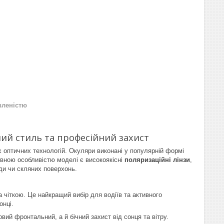
вленістю
ний стиль та професійний захист
оптичних технологій. Окуляри виконані у популярній формі
овною особливістю моделі є високоякісні
поляризаційні лінзи
,
оди чи скляних поверхонь.
 чіткою. Це найкращий вибір для водіїв та активного
онці.
й фронтальний, а й бічний захист від сонця та вітру.