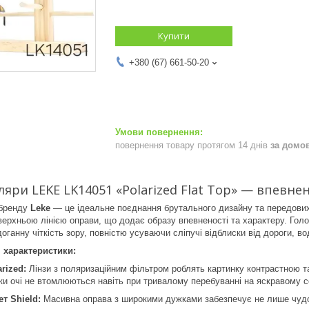
Купити
+380 (67) 661-50-20
повернення товару протягом 14 днів
за домо
ляри LEKE LK14051 «Polarized Flat Top» — впевне
 бренду
Leke
— це ідеальне поєднання брутального дизайну та передових 
 верхньою лінією оправи, що додає образу впевненості та характеру. Гол
оганну чіткість зору, повністю усуваючи сліпучі відблиски від дороги, в
 характеристики:
rized:
Лінзи з поляризаційним фільтром роблять картинку контрастною та
ьки очі не втомлюються навіть при тривалому перебуванні на яскравому с
т Shield:
Масивна оправа з широкими дужками забезпечує не лише чудови