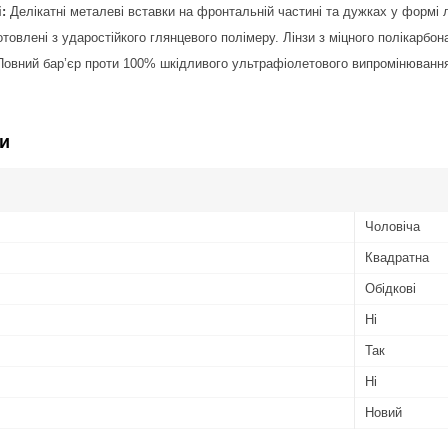
:
Делікатні металеві вставки на фронтальній частині та дужках у формі 
товлені з ударостійкого глянцевого полімеру. Лінзи з міцного полікарбона
овний бар’єр проти 100% шкідливого ультрафіолетового випромінюванн
и
Чоловіча
Квадратна
Обідкові
Ні
Так
Ні
Новий