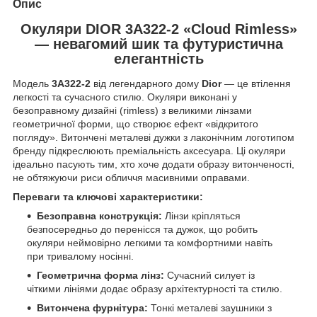
Опис
Окуляри DIOR 3A322-2 «Cloud Rimless»
— невагомий шик та футуристична
елегантність
Модель
3A322-2
від легендарного дому
Dior
— це втілення
легкості та сучасного стилю. Окуляри виконані у
безоправному дизайні (rimless) з великими лінзами
геометричної форми, що створює ефект «відкритого
погляду». Витончені металеві дужки з лаконічним логотипом
бренду підкреслюють преміальність аксесуара. Ці окуляри
ідеально пасують тим, хто хоче додати образу витонченості,
не обтяжуючи риси обличчя масивними оправами.
Переваги та ключові характеристики:
Безоправна конструкція:
Лінзи кріпляться
безпосередньо до перенісся та дужок, що робить
окуляри неймовірно легкими та комфортними навіть
при тривалому носінні.
Геометрична форма лінз:
Сучасний силует із
чіткими лініями додає образу архітектурності та стилю.
Витончена фурнітура:
Тонкі металеві заушники з