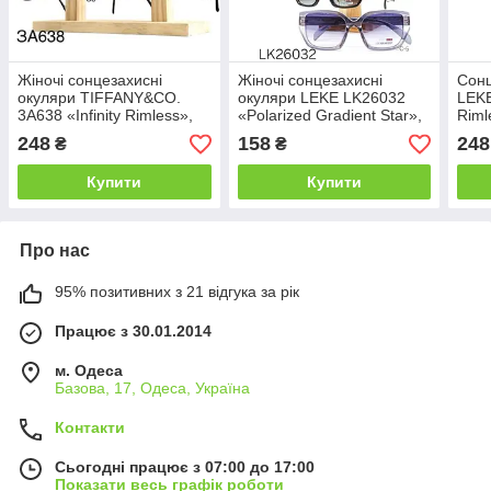
Жіночі сонцезахисні
Жіночі сонцезахисні
Сонц
окуляри TIFFANY&CO.
окуляри LEKE LK26032
LEKE
3A638 «Infinity Rimless»,
«Polarized Gradient Star»,
Riml
безоправна модель,
поляризаційні лінзи,
поля
248
158
248
₴
₴
ювелірний декор
безоправна модель,
безо
«нескінченність»
стрази на дужках
Купити
Купити
Про нас
95% позитивних з 21 відгука за рік
Працює з 30.01.2014
м. Одеса
Базова, 17, Одеса, Україна
Контакти
Сьогодні працює з 07:00 до 17:00
Показати весь графік роботи