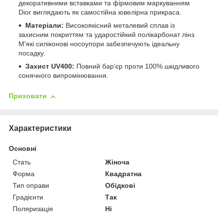
декоративними вставками та фірмовим маркуванням
Dior виглядають як самостійна ювелірна прикраса.
Матеріали:
Високоякісний металевий сплав із
захисним покриттям та ударостійкий полікарбонат лінз.
М'які силіконові носоупори забезпечують ідеальну
посадку.
Захист UV400:
Повний бар'єр проти 100% шкідливого
сонячного випромінювання.
Приховати
Характеристики
Основні
Стать
Жіноча
Форма
Квадратна
Тип оправи
Обідкові
Градієнти
Так
Поляризація
Ні