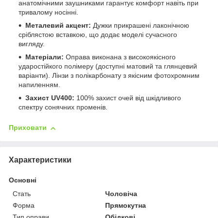
анатомічними заушниками гарантує комфорт навіть при
тривалому носінні.
Металевий акцент:
Дужки прикрашені лаконічною
сріблястою вставкою, що додає моделі сучасного
вигляду.
Матеріали:
Оправа виконана з високоякісного
ударостійкого полімеру (доступні матовий та глянцевий
варіанти). Лінзи з полікарбонату з якісним фотохромним
напиленням.
Захист UV400:
100% захист очей від шкідливого
спектру сонячних променів.
Приховати
Характеристики
Основні
Стать
Чоловіча
Форма
Прямокутна
Тип оправи
Обідкові