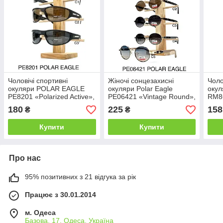
Чоловічі спортивні
Жіночі сонцезахисні
Чоло
окуляри POLAR EAGLE
окуляри Polar Eagle
оку
PE8201 «Polarized Active»,
PE06421 «Vintage Round»,
RM86
поляризаційні лінзи,
поляризаційні лінзи,
Navi
180
225
158
₴
₴
обтічна оправа
вишукана оправа
лінз
мета
Купити
Купити
Про нас
95% позитивних з 21 відгука за рік
Працює з 30.01.2014
м. Одеса
Базова, 17, Одеса, Україна