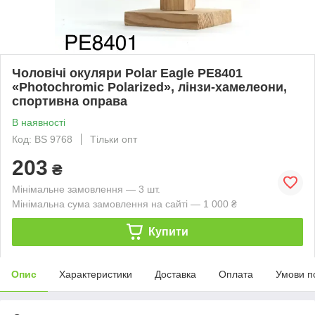
Чоловічі окуляри Polar Eagle PE8401
«Photochromic Polarized», лінзи-хамелеони,
спортивна оправа
В наявності
Код: BS 9768
Тільки опт
203
₴
Мінімальне замовлення — 3 шт.
Мінімальна сума замовлення на сайті — 1 000 ₴
Купити
Опис
Характеристики
Доставка
Оплата
Умови п