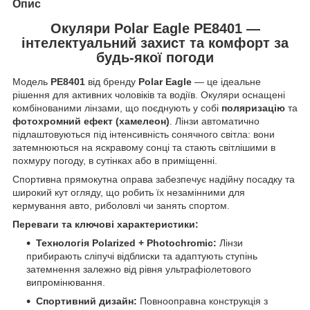
Опис
Окуляри Polar Eagle PE8401 —
інтелектуальний захист та комфорт за
будь-якої погоди
Модель
PE8401
від бренду
Polar Eagle
— це ідеальне
рішення для активних чоловіків та водіїв. Окуляри оснащені
комбінованими лінзами, що поєднують у собі
поляризацію
та
фотохромний ефект (хамелеон)
. Лінзи автоматично
підлаштовуються під інтенсивність сонячного світла: вони
затемнюються на яскравому сонці та стають світлішими в
похмуру погоду, в сутінках або в приміщенні.
Спортивна прямокутна оправа забезпечує надійну посадку та
широкий кут огляду, що робить їх незамінними для
кермування авто, риболовлі чи занять спортом.
Переваги та ключові характеристики:
Технологія Polarized + Photochromic:
Лінзи
прибирають сліпучі відблиски та адаптують ступінь
затемнення залежно від рівня ультрафіолетового
випромінювання.
Спортивний дизайн:
Повнооправна конструкція з