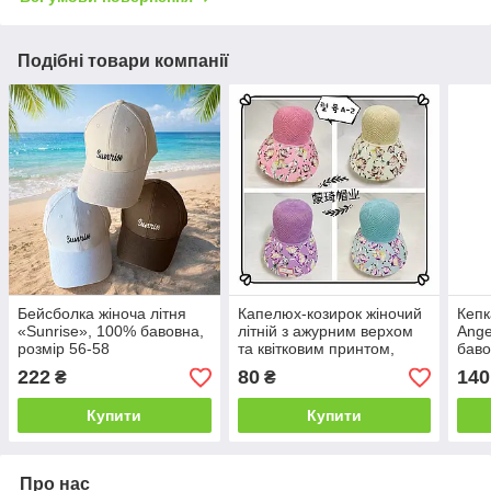
Подібні товари компанії
Бейсболка жіноча літня
Капелюх-козирок жіночий
Кепк
«Sunrise», 100% бавовна,
літній з ажурним верхом
Ange
розмір 56-58
та квітковим принтом,
баво
розмір 56-58
222
80
140
₴
₴
Купити
Купити
Про нас