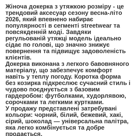
Жіноча докерка з утяжкою розміру - це
трендовий аксесуар сезону весна-літо
2026, який впевнено набирає
популярності в сегменті streetwear та
повсякденній моді. Завдяки
регульованій утяжці модель ідеально
сідає по голові, що значно знижує
повернення та підвищує задоволеність
клієнтів.
Докерка виконана з легкого бавовняного
матеріалу, що забезпечує комфорт
навіть у теплу погоду. Коротка форма
без козирка підкреслює сучасний стиль і
чудово поєднується з базовим
гардеробом: футболками, худорлявою,
сорочками та легкими куртками.
У продажу представлені затребувані
кольори: чорний, білий, бежевий, хакі,
сірий, шоколад — універсальна палітра,
яка легко комбінується та добре
продається.