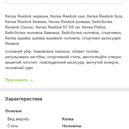
Кепка Reebok червона, Кепка Reebok хакі, Кепка Reebok біла,
Кепка Reebok бежева, Кепка Reebok рожева, Бейсболка
Reebok Classic, Кепка Reebok 57-59 см, Кепка Рибок,
Бейсболка чоловіча бавовна, Бейсболка чоловіча, спортивна,
Кепка зшивка зшивка зшивкою чоловіча, спортивні аксесуари
Reebok
головний убір, бавовняна тканина, обхват голови,
регульована застібка, спортивний стиль, вентиляційні отвори,
вишитий логотип, повсякденний аксесуар, вигнутий козирок,
чоловічий одяг.
Приховати
Характеристики
Основні
Вид виробу
Кепка
Стать
Чоловіча