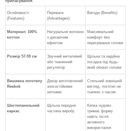
припасування.
Особливості
Переваги
Вигоди (Benefits)
(Features)
(Advantages)
Материал: 100%
Натуральне волокно
Максимальний
коттон
з дихаючим
комфорт без
ефектом
перегрівання голови
Розмір 57-59 см
Зручний металевий
Щільна та надійна
або тканинний
посадка під будь-
регулятор
який обхват голови
Вишивка логотипу
Декор виготовлений
Стильний зовнішній
Reebok
зносостійкими
вигляд, логотип не
нитками
тьмяніє з часом
Шестипанельний
Щільна передня
Кепка чудово
каркас
частина виробу
тримає форму
навіть після
активного
використання