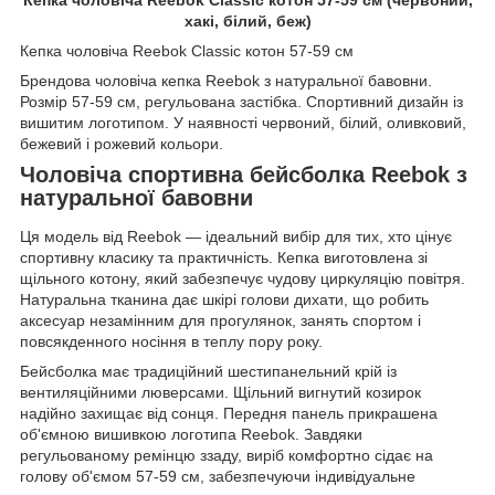
хакі, білий, беж)
Кепка чоловіча Reebok Classic котон 57-59 см
Брендова чоловіча кепка Reebok з натуральної бавовни.
Розмір 57-59 см, регульована застібка. Спортивний дизайн із
вишитим логотипом. У наявності червоний, білий, оливковий,
бежевий і рожевий кольори.
Чоловіча спортивна бейсболка Reebok з
натуральної бавовни
Ця модель від Reebok — ідеальний вибір для тих, хто цінує
спортивну класику та практичність. Кепка виготовлена зі
щільного котону, який забезпечує чудову циркуляцію повітря.
Натуральна тканина дає шкірі голови дихати, що робить
аксесуар незамінним для прогулянок, занять спортом і
повсякденного носіння в теплу пору року.
Бейсболка має традиційний шестипанельний крій із
вентиляційними люверсами. Щільний вигнутий козирок
надійно захищає від сонця. Передня панель прикрашена
об'ємною вишивкою логотипа Reebok. Завдяки
регульованому ремінцю ззаду, виріб комфортно сідає на
голову об'ємом 57-59 см, забезпечуючи індивідуальне