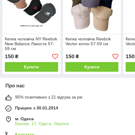
Кепка чоловіча NY Reebok
Кепка чоловіча Reebok
Кепк
New Balance Лакоста 57-
Vector котон 57-59 см
Vect
59 см
150
150
150
₴
₴
Купити
Купити
Про нас
95% позитивних з 21 відгука за рік
Працює з 30.01.2014
м. Одеса
Базова, 17, Одеса, Україна
Контакти