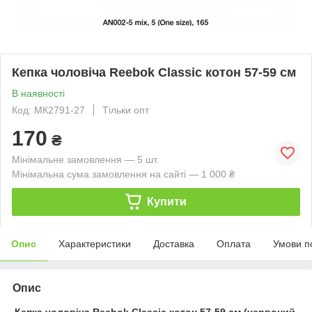
Кепка чоловіча Reebok Classic котон 57-59 см
В наявності
Код: МК2791-27
Тільки опт
170
₴
Мінімальне замовлення — 5 шт.
Мінімальна сума замовлення на сайті — 1 000 ₴
Купити
Опис
Характеристики
Доставка
Оплата
Умови п
Опис
Кепка чоловіча Reebok Classic котон 57-59 см (червоний,