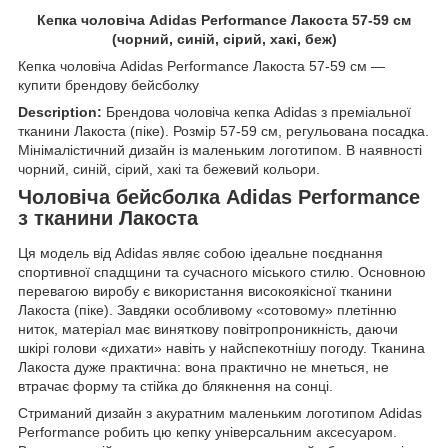
Кепка чоловіча Adidas Performance Лакоста 57-59 см
(чорний, синій, сірий, хакі, беж)
Кепка чоловіча Adidas Performance Лакоста 57-59 см —
купити брендову бейсболку
Description:
Брендова чоловіча кепка Adidas з преміальної
тканини Лакоста (піке). Розмір 57-59 см, регульована посадка.
Мінімалістичний дизайн із маленьким логотипом. В наявності
чорний, синій, сірий, хакі та бежевий кольори.
Чоловіча бейсболка Adidas Performance
з тканини Лакоста
Ця модель від Adidas являє собою ідеальне поєднання
спортивної спадщини та сучасного міського стилю. Основною
перевагою виробу є використання високоякісної тканини
Лакоста (піке). Завдяки особливому «сотовому» плетінню
ниток, матеріал має виняткову повітропроникність, даючи
шкірі голови «дихати» навіть у найспекотнішу погоду. Тканина
Лакоста дуже практична: вона практично не мнеться, не
втрачає форму та стійка до блякнення на сонці.
Стриманий дизайн з акуратним маленьким логотипом Adidas
Performance робить цю кепку універсальним аксесуаром.