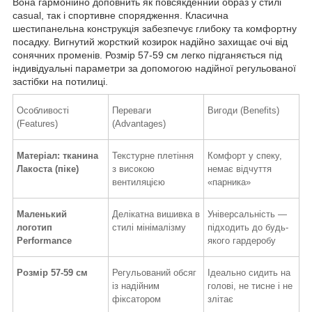
Вона гармонійно доповнить як повсякденний образ у стилі
casual, так і спортивне спорядження. Класична
шестипанельна конструкція забезпечує глибоку та комфортну
посадку. Вигнутий жорсткий козирок надійно захищає очі від
сонячних променів. Розмір 57-59 см легко підганяється під
індивідуальні параметри за допомогою надійної регульованої
застібки на потилиці.
Особливості
Переваги
Вигоди (Benefits)
(Features)
(Advantages)
Матеріал: тканина
Текстурне плетіння
Комфорт у спеку,
Лакоста (піке)
з високою
немає відчуття
вентиляцією
«парника»
Маленький
Делікатна вишивка в
Універсальність —
логотип
стилі мінімалізму
підходить до будь-
Performance
якого гардеробу
Розмір 57-59 см
Регульований обсяг
Ідеально сидить на
із надійним
голові, не тисне і не
фіксатором
злітає