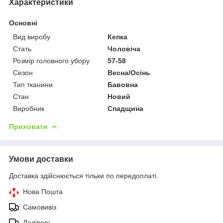
Характеристики
Основні
Вид виробу
Кепка
Стать
Чоловіча
Розмір головного убору
57-58
Сезон
Весна/Осінь
Тип тканини
Бавовна
Стан
Новий
Виробник
Спадщина
Приховати
Умови доставки
Доставка здійснюється тільки по передоплаті.
Нова Пошта
Самовивіз
Делівері