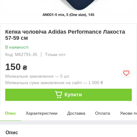
Кепка чоловіча Adidas Performance Лакоста
57-59 см
В наявності
Код: МК2791-35
Тільки опт
150
₴
Мінімальне замовлення — 5 шт.
Мінімальна сума замовлення на сайті — 1 000 ₴
Купити
Опис
Характеристики
Доставка
Оплата
Умови п
Опис