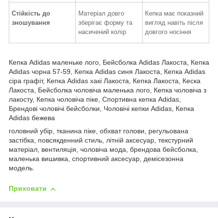
Стійкість до
Матеріал довго
Кепка має показний
зношування
зберігає форму та
вигляд навіть після
насичений колір
довгого носіння
Кепка Adidas маленьке лого, Бейсболка Adidas Лакоста, Кепка
Adidas чорна 57-59, Кепка Adidas синя Лакоста, Кепка Adidas
сіра графіт, Кепка Adidas хакі Лакоста, Кепка Лакоста, Кеска
Лакоста, Бейсболка чоловіча маленька лого, Кепка чоловіча з
лакосту, Кепка чоловіча піке, Спортивна кепка Adidas,
Брендові чоловічі бейсболки, Чоловічі кепки Adidas, Кепка
Adidas бежева
головний убір, тканина піке, обхват голови, регульована
застібка, повсякденний стиль, літній аксесуар, текстурний
матеріал, вентиляція, чоловіча мода, брендова бейсболка,
маленька вишивка, спортивний аксесуар, демісезонна
модель.
Приховати