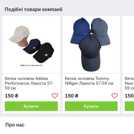
Подібні товари компанії
Кепка чоловіча Adidas
Кепка чоловіча Tommy
Кепк
Performance Лакоста 57-
Hilfiger Лакоста 57-59 см
New 
59 см
59 с
150
150
150
₴
₴
Купити
Купити
Про нас